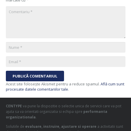
PUBLICĂ COMENTARIUL
Acest site folosește Akismet pentru a reduce spamul.
Află cum sunt
procesate datele comentariilor tale
.
CENTYPE
va pune la dispozitie o selectie unica de servicii care va pot
ajuta sa va orientati organizatia si echipa spre
performanta
organizationala
.
Solutiile de
evaluare, instruire, ajustare si operare
a activitatii sunt