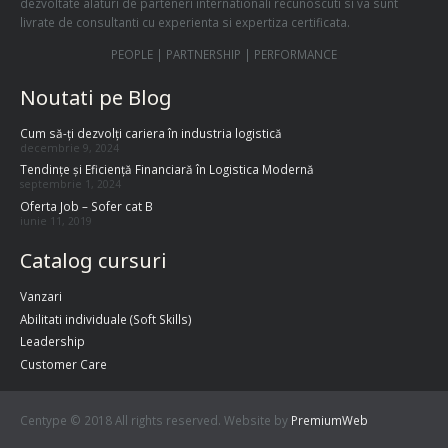
dezvoltate alaturi de parteneri internationali recunoscuti si va sunt
livrate de consultanti cu experienta si expertiza certificata.
PEOPLE | PARTNERSHIP | PERFORMANCE
Noutati pe Blog
Cum să-ți dezvolți cariera în industria logistică
decembrie 9, 2024
Tendințe și Eficiență Financiară în Logistica Modernă
septembrie 1, 2024
Oferta Job – Sofer cat B
iunie 11, 2019
Catalog cursuri
Vanzari
Abilitati individuale (Soft Skills)
Leadership
Customer Care
Centype © 2018 All rights reserved. Website by
PremiumWeb