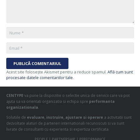
PUBLICĂ COMENTARIUL
Acest site folosește Akismet pentru a reduce spamul.
Află cum sunt
procesate datele comentariilor tale
.
CENTYPE
va pune la dispozitie o selectie unica de servicii care va pot
ajuta sa va orientati organizatia si echipa spre
performanta
organizationala
.
Solutiile de
evaluare, instruire, ajustare si operare
a activitatii sunt
dezvoltate alaturi de parteneri internationali recunoscuti si va sunt
livrate de consultanti cu experienta si expertiza certificata.
PEOPLE | PARTNERSHIP | PERFORMANCE