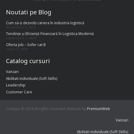
Noutati pe Blog
Cum să-ți dezvolți cariera în industria logistică
decembrie 9, 2024
Tendințe și Eficiență Financiară în Logistica Modernă
septembrie 1, 2024
Oferta Job – Sofer cat B
iunie 11, 2019
Catalog cursuri
Vanzari
Abilitati individuale (Soft Skills)
Leadership
Customer Care
Centype © 2018 All rights reserved. Website by
PremiumWeb
Vanzari
Abilitati individuale (Soft Skills)