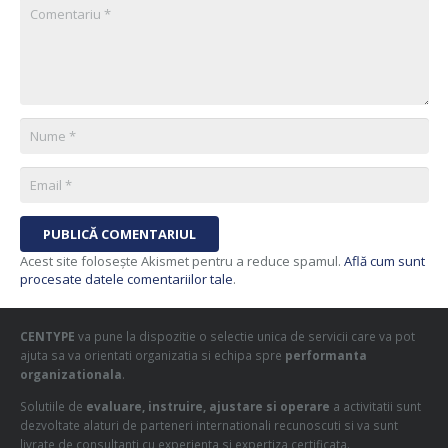
PUBLICĂ COMENTARIUL
Acest site folosește Akismet pentru a reduce spamul.
Află cum sunt
procesate datele comentariilor tale
.
CENTYPE
va pune la dispozitie o selectie unica de servicii care va pot
ajuta sa va orientati organizatia si echipa spre
performanta
organizationala
.
Solutiile de
evaluare, instruire, ajustare si operare
a activitatii sunt
dezvoltate alaturi de parteneri internationali recunoscuti si va sunt
livrate de consultanti cu experienta si expertiza certificata.