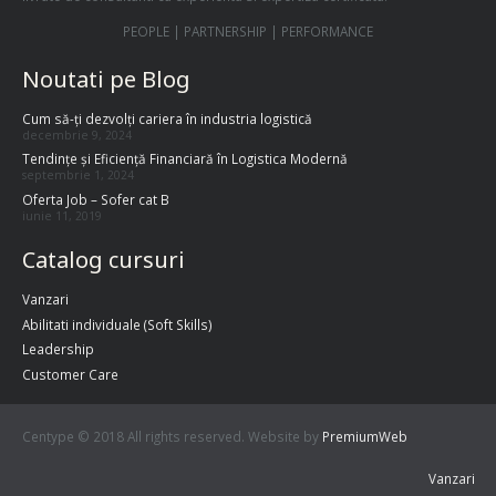
PEOPLE | PARTNERSHIP | PERFORMANCE
Noutati pe Blog
Cum să-ți dezvolți cariera în industria logistică
decembrie 9, 2024
Tendințe și Eficiență Financiară în Logistica Modernă
septembrie 1, 2024
Oferta Job – Sofer cat B
iunie 11, 2019
Catalog cursuri
Vanzari
Abilitati individuale (Soft Skills)
Leadership
Customer Care
Centype © 2018 All rights reserved. Website by
PremiumWeb
Vanzari