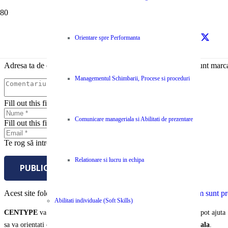
Lasă un răspuns
Orientare spre Performanta
Adresa ta de email nu va fi publicată.
Câmpurile obligatorii sunt marc
Managementul Schimbarii, Procese si proceduri
Fill out this field
Comunicare manageriala si Abilitati de prezentare
Fill out this field
Te rog să introduci o adresă de email validă.
Relationare si lucru in echipa
PUBLICĂ COMENTARIUL
Acest site folosește Akismet pentru a reduce spamul.
Află cum sunt pro
Abilitati individuale (Soft Skills)
CENTYPE
va pune la dispozitie o selectie unica de servicii care va pot ajuta
sa va orientati organizatia si echipa spre
performanta organizationala
.