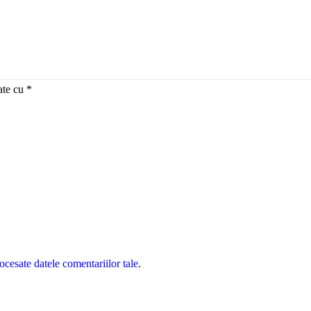
ate cu
*
cesate datele comentariilor tale
.