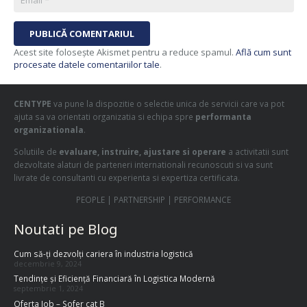
PUBLICĂ COMENTARIUL
Acest site folosește Akismet pentru a reduce spamul.
Află cum sunt
procesate datele comentariilor tale
.
CENTYPE
va pune la dispozitie o selectie unica de servicii care va pot
ajuta sa va orientati organizatia si echipa spre
performanta
organizationala
.
Solutiile de
evaluare, instruire, ajustare si operare
a activitatii sunt
dezvoltate alaturi de parteneri internationali recunoscuti si va sunt
livrate de consultanti cu experienta si expertiza certificata.
PEOPLE | PARTNERSHIP | PERFORMANCE
Noutati pe Blog
Cum să-ți dezvolți cariera în industria logistică
decembrie 9, 2024
Tendințe și Eficiență Financiară în Logistica Modernă
septembrie 1, 2024
Oferta Job – Sofer cat B