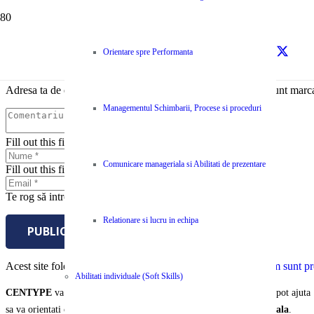
Lasă un răspuns
Orientare spre Performanta
Adresa ta de email nu va fi publicată.
Câmpurile obligatorii sunt marc
Managementul Schimbarii, Procese si proceduri
Fill out this field
Comunicare manageriala si Abilitati de prezentare
Fill out this field
Te rog să introduci o adresă de email validă.
Relationare si lucru in echipa
PUBLICĂ COMENTARIUL
Acest site folosește Akismet pentru a reduce spamul.
Află cum sunt pro
Abilitati individuale (Soft Skills)
CENTYPE
va pune la dispozitie o selectie unica de servicii care va pot ajuta
sa va orientati organizatia si echipa spre
performanta organizationala
.