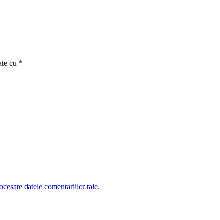
ate cu
*
cesate datele comentariilor tale
.