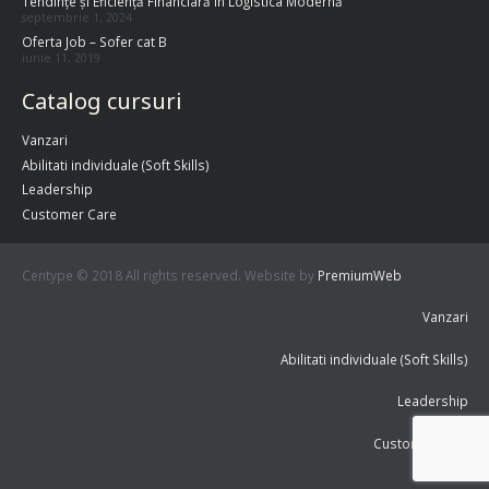
Tendințe și Eficiență Financiară în Logistica Modernă
septembrie 1, 2024
Oferta Job – Sofer cat B
iunie 11, 2019
Catalog cursuri
Vanzari
Abilitati individuale (Soft Skills)
Leadership
Customer Care
Centype © 2018 All rights reserved. Website by
PremiumWeb
Vanzari
Abilitati individuale (Soft Skills)
Leadership
Customer Care