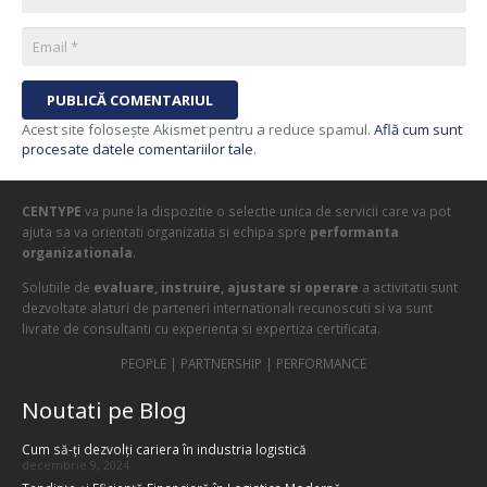
PUBLICĂ COMENTARIUL
Acest site folosește Akismet pentru a reduce spamul.
Află cum sunt
procesate datele comentariilor tale
.
CENTYPE
va pune la dispozitie o selectie unica de servicii care va pot
ajuta sa va orientati organizatia si echipa spre
performanta
organizationala
.
Solutiile de
evaluare, instruire, ajustare si operare
a activitatii sunt
dezvoltate alaturi de parteneri internationali recunoscuti si va sunt
livrate de consultanti cu experienta si expertiza certificata.
PEOPLE | PARTNERSHIP | PERFORMANCE
Noutati pe Blog
Cum să-ți dezvolți cariera în industria logistică
decembrie 9, 2024