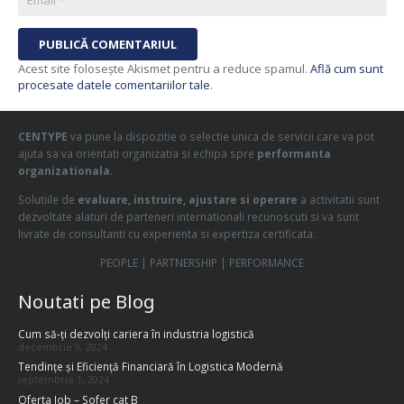
PUBLICĂ COMENTARIUL
Acest site folosește Akismet pentru a reduce spamul.
Află cum sunt
procesate datele comentariilor tale
.
CENTYPE
va pune la dispozitie o selectie unica de servicii care va pot
ajuta sa va orientati organizatia si echipa spre
performanta
organizationala
.
Solutiile de
evaluare, instruire, ajustare si operare
a activitatii sunt
dezvoltate alaturi de parteneri internationali recunoscuti si va sunt
livrate de consultanti cu experienta si expertiza certificata.
PEOPLE | PARTNERSHIP | PERFORMANCE
Noutati pe Blog
Cum să-ți dezvolți cariera în industria logistică
decembrie 9, 2024
Tendințe și Eficiență Financiară în Logistica Modernă
septembrie 1, 2024
Oferta Job – Sofer cat B