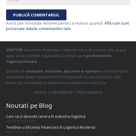
PUBLICĂ COMENTARIUL
Acest site folosește Akismet pentru a reduce spamul.
Află cum sunt
procesate datele comentariilor tale
.
CENTYPE
va pune la dispozitie o selectie unica de servicii care va pot
ajuta sa va orientati organizatia si echipa spre
performanta
organizationala
.
Solutiile de
evaluare, instruire, ajustare si operare
a activitatii sunt
dezvoltate alaturi de parteneri internationali recunoscuti si va sunt
livrate de consultanti cu experienta si expertiza certificata.
PEOPLE | PARTNERSHIP | PERFORMANCE
Noutati pe Blog
Cum să-ți dezvolți cariera în industria logistică
decembrie 9, 2024
Tendințe și Eficiență Financiară în Logistica Modernă
septembrie 1, 2024