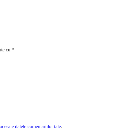
ate cu
*
cesate datele comentariilor tale
.