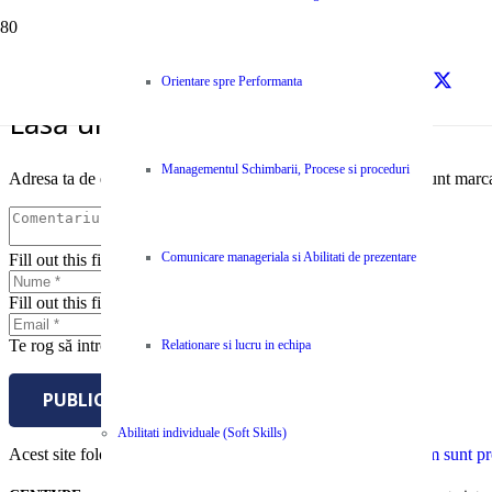
sursa – Entrepreneur
Orientare spre Performanta
Lasă un răspuns
Managementul Schimbarii, Procese si proceduri
Adresa ta de email nu va fi publicată.
Câmpurile obligatorii sunt marc
Comunicare manageriala si Abilitati de prezentare
Fill out this field
Fill out this field
Te rog să introduci o adresă de email validă.
Relationare si lucru in echipa
PUBLICĂ COMENTARIUL
Abilitati individuale (Soft Skills)
Acest site folosește Akismet pentru a reduce spamul.
Află cum sunt pro