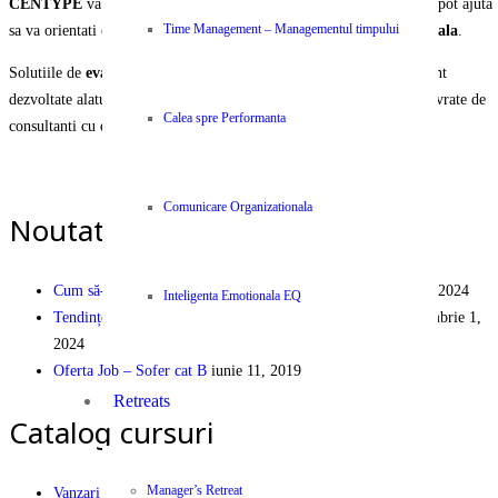
CENTYPE
va pune la dispozitie o selectie unica de servicii care va pot ajuta
sa va orientati organizatia si echipa spre
performanta organizationala
.
Time Management – Managementul timpului
Solutiile de
evaluare, instruire, ajustare si operare
a activitatii sunt
dezvoltate alaturi de parteneri internationali recunoscuti si va sunt livrate de
Calea spre Performanta
consultanti cu experienta si expertiza certificata.
PEOPLE | PARTNERSHIP | PERFORMANCE
Comunicare Organizationala
Noutati pe Blog
Cum să-ți dezvolți cariera în industria logistică
decembrie 9, 2024
Inteligenta Emotionala EQ
Tendințe și Eficiență Financiară în Logistica Modernă
septembrie 1,
2024
Oferta Job – Sofer cat B
iunie 11, 2019
Retreats
Catalog cursuri
Manager’s Retreat
Vanzari