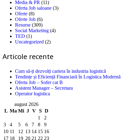
Media & PR
(11)
Oferta Job saloane
(3)
Oferte
(8)
Oferte Job
(6)
Resurse
(309)
Social Marketing
(4)
TED
(1)
Uncategorized
(2)
Articole recente
Cum să-ți dezvolți cariera în industria logistică
Tendințe și Eficiență Financiară în Logistica Modernă
Oferta Job – Sofer cat B
Asistent Manager – Secretara
Operator logistica
august 2026
L
Ma
Mi
J
V
S
D
1
2
3
4
5
6
7
8
9
10
11
12
13
14
15
16
17
18
19
20
21
22
23