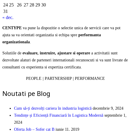
24
25
26
27
28
29
30
31
« dec.
CENTYPE
va pune la dispozitie o selectie unica de servicii care va pot
ajuta sa va orientati organizatia si echipa spre
performanta
organizationala
.
Solutiile de
evaluare, instruire, ajustare si operare
a activitatii sunt
dezvoltate alaturi de parteneri internationali recunoscuti si va sunt livrate de
consultanti cu experienta si expertiza certificata.
PEOPLE | PARTNERSHIP | PERFORMANCE
Noutati pe Blog
Cum să-ți dezvolți cariera în industria logistică
decembrie 9, 2024
Tendințe și Eficiență Financiară în Logistica Modernă
septembrie 1,
2024
Oferta Job – Sofer cat B
iunie 11, 2019