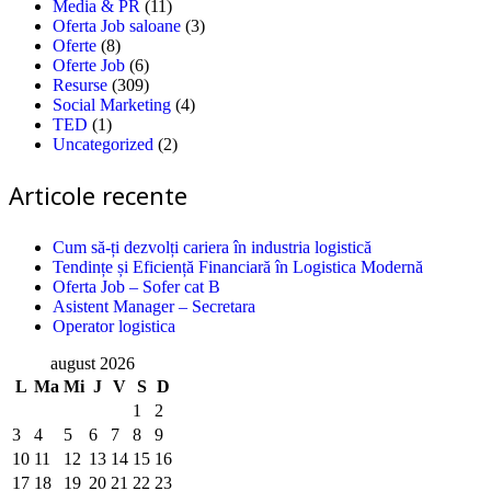
Media & PR
(11)
Oferta Job saloane
(3)
Oferte
(8)
Oferte Job
(6)
Resurse
(309)
Social Marketing
(4)
TED
(1)
Uncategorized
(2)
Articole recente
Cum să-ți dezvolți cariera în industria logistică
Tendințe și Eficiență Financiară în Logistica Modernă
Oferta Job – Sofer cat B
Asistent Manager – Secretara
Operator logistica
august 2026
L
Ma
Mi
J
V
S
D
1
2
3
4
5
6
7
8
9
10
11
12
13
14
15
16
17
18
19
20
21
22
23