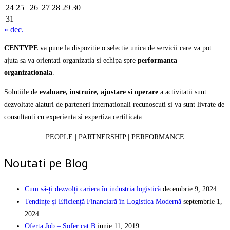
24
25
26
27
28
29
30
31
« dec.
CENTYPE
va pune la dispozitie o selectie unica de servicii care va pot
ajuta sa va orientati organizatia si echipa spre
performanta
organizationala
.
Solutiile de
evaluare, instruire, ajustare si operare
a activitatii sunt
dezvoltate alaturi de parteneri internationali recunoscuti si va sunt livrate de
consultanti cu experienta si expertiza certificata.
PEOPLE | PARTNERSHIP | PERFORMANCE
Noutati pe Blog
Cum să-ți dezvolți cariera în industria logistică
decembrie 9, 2024
Tendințe și Eficiență Financiară în Logistica Modernă
septembrie 1,
2024
Oferta Job – Sofer cat B
iunie 11, 2019