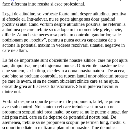
face diferenta intre reusita si esec profesional.
Legat de atitudine, se vorbeste foarte mult despre atitudinea pozitiva
si efectele ei. Intr-adevar, nu se poate ajunge sus doar gandind
pozitiv si atat. Cand vorbim despre atitudinea pozitiva, ne referim la
atitudinea pe care trebuie sa o adoptam in momentele grele, cheie,
dificile. Atunci este necesar sa preluam controlul gandurilor, sa le
potizionam pe „pozitiv”, pentru a putea activa capacitatea de a
actiona la potential maxim in vederea rezolvarii situatiei negative in
care ne aflam.
La fel de importante sunt obiceiurile noastre zilnice, care ne pot ajuta
sau, dimpotriva, ne pot ingreuna munca. Obiceiurile noastre ne fac
cine suntem, iar in timp, ele devin a doua noastra natura. De aceea,
este bine sa preluam controlul, sa rupem lantul unor obiceiuri proaste
pe care le avem, si sa ne cream obiceiuri zilnice care sa ne ajute,
oricat de grea ar fi aceasta transformare. Sta in puterea fiecaruia
dintre noi.
Vorbind despre scopurile pe care ni le propunem, la fel, le putem
avea sub control. Noi suntem cei care trebuie sa stim sa nu ne
propunem scopuri nici prea inalte, pe care sa nu le putem ajunge, dar
nici prea mici, care sa fie departe de potentialul nostru real. De
asemenea, trebuie sa ne propunem scopuri pe termen lung, mediu si
scopuri imediate in realizarea planurilor noastre. Tine de noi ca