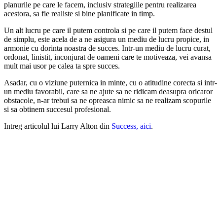
planurile pe care le facem, inclusiv strategiile pentru realizarea
acestora, sa fie realiste si bine planificate in timp.
Un alt lucru pe care il putem controla si pe care il putem face destul
de simplu, este acela de a ne asigura un mediu de lucru propice, in
armonie cu dorinta noastra de succes. Intr-un mediu de lucru curat,
ordonat, linistit, inconjurat de oameni care te motiveaza, vei avansa
mult mai usor pe calea ta spre succes.
Asadar, cu o viziune puternica in minte, cu o atitudine corecta si intr-
un mediu favorabil, care sa ne ajute sa ne ridicam deasupra oricaror
obstacole, n-ar trebui sa ne opreasca nimic sa ne realizam scopurile
si sa obtinem succesul profesional.
Intreg articolul lui Larry Alton din
Success, aici
.