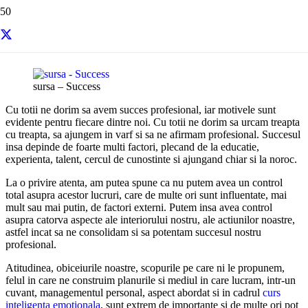
Resurse si informatii utile
sursa – Success
Cu totii ne dorim sa avem succes profesional, iar motivele sunt
evidente pentru fiecare dintre noi. Cu totii ne dorim sa urcam treapta
cu treapta, sa ajungem in varf si sa ne afirmam profesional. Succesul
insa depinde de foarte multi factori, plecand de la educatie,
experienta, talent, cercul de cunostinte si ajungand chiar si la noroc.
La o privire atenta, am putea spune ca nu putem avea un control
total asupra acestor lucruri, care de multe ori sunt influentate, mai
mult sau mai putin, de factori externi. Putem insa avea control
asupra catorva aspecte ale interiorului nostru, ale actiunilor noastre,
astfel incat sa ne consolidam si sa potentam succesul nostru
profesional.
Atitudinea, obiceiurile noastre, scopurile pe care ni le propunem,
felul in care ne construim planurile si mediul in care lucram, intr-un
cuvant, managementul personal, aspect abordat si in cadrul
curs
inteligenta emotionala
, sunt extrem de importante si de multe ori pot