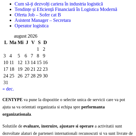
Cum să-ți dezvolți cariera în industria logistică
Tendințe și Eficiență Financiară în Logistica Modernă
Oferta Job – Sofer cat B
Asistent Manager – Secretara
Operator logistica
august 2026
L
Ma
Mi
J
V
S
D
1
2
3
4
5
6
7
8
9
10
11
12
13
14
15
16
17
18
19
20
21
22
23
24
25
26
27
28
29
30
31
« dec.
CENTYPE
va pune la dispozitie o selectie unica de servicii care va pot
ajuta sa va orientati organizatia si echipa spre
performanta
organizationala
.
Solutiile de
evaluare, instruire, ajustare si operare
a activitatii sunt
dezvoltate alaturi de parteneri internationali recunoscuti si va sunt livrate de