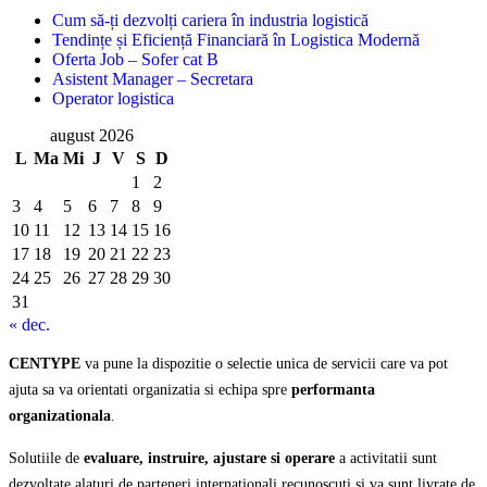
Cum să-ți dezvolți cariera în industria logistică
Tendințe și Eficiență Financiară în Logistica Modernă
Oferta Job – Sofer cat B
Asistent Manager – Secretara
Operator logistica
august 2026
L
Ma
Mi
J
V
S
D
1
2
3
4
5
6
7
8
9
10
11
12
13
14
15
16
17
18
19
20
21
22
23
24
25
26
27
28
29
30
31
« dec.
CENTYPE
va pune la dispozitie o selectie unica de servicii care va pot
ajuta sa va orientati organizatia si echipa spre
performanta
organizationala
.
Solutiile de
evaluare, instruire, ajustare si operare
a activitatii sunt
dezvoltate alaturi de parteneri internationali recunoscuti si va sunt livrate de