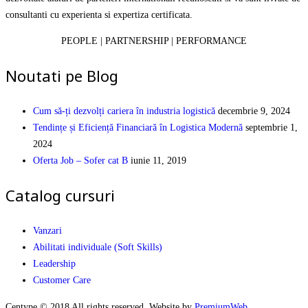
consultanti cu experienta si expertiza certificata.
PEOPLE | PARTNERSHIP | PERFORMANCE
Noutati pe Blog
Cum să-ți dezvolți cariera în industria logistică
decembrie 9, 2024
Tendințe și Eficiență Financiară în Logistica Modernă
septembrie 1,
2024
Oferta Job – Sofer cat B
iunie 11, 2019
Catalog cursuri
Vanzari
Abilitati individuale (Soft Skills)
Leadership
Customer Care
Centype © 2018 All rights reserved. Website by
PremiumWeb