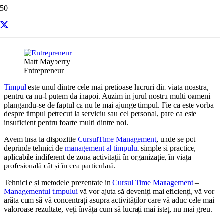
Resurse si informatii utile
Matt Mayberry
Entrepreneur
Timpul
este unul dintre cele mai pretioase lucruri din viata noastra,
pentru ca nu-l putem da inapoi. Auzim in jurul nostru multi oameni
plangandu-se de faptul ca nu le mai ajunge timpul. Fie ca este vorba
despre timpul petrecut la serviciu sau cel personal, pare ca este
insuficient pentru foarte multi dintre noi.
Avem insa la dispozitie
CursulTime Management
, unde se pot
deprinde tehnici de
management al timpulu
i simple si practice,
aplicabile indiferent de zona activitații în organizație, în viața
profesională cât și în cea particulară.
Tehnicile și metodele prezentate in
Cursul Time Management
–
Managementul timpului
vă vor ajuta să deveniți mai eficienți, vă vor
arăta cum să vă concentrați asupra activităților care vă aduc cele mai
valoroase rezultate, veți învăța cum să lucrați mai isteț, nu mai greu.