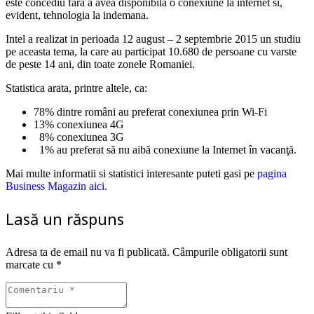
este concediu fara a avea disponibila o conexiune la internet si,
evident, tehnologia la indemana.
Intel a realizat in perioada 12 august – 2 septembrie 2015 un studiu
pe aceasta tema, la care au participat 10.680 de persoane cu varste
de peste 14 ani, din toate zonele Romaniei.
Statistica arata, printre altele, ca:
78% dintre români au preferat conexiunea prin Wi-Fi
13% conexiunea 4G
8% conexiunea 3G
1% au preferat să nu aibă conexiune la Internet în vacanţă.
Mai multe informatii si statistici interesante puteti gasi pe
pagina
Business Magazin aici
.
Lasă un răspuns
Adresa ta de email nu va fi publicată.
Câmpurile obligatorii sunt
marcate cu
*