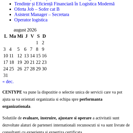
Tendințe și Eficiență Financiară în Logistica Modernă
Oferta Job – Sofer cat B
Asistent Manager – Secretara
Operator logistica
august 2026
L
Ma
Mi
J
V
S
D
1
2
3
4
5
6
7
8
9
10
11
12
13
14
15
16
17
18
19
20
21
22
23
24
25
26
27
28
29
30
31
« dec.
CENTYPE
va pune la dispozitie o selectie unica de servicii care va pot
ajuta sa va orientati organizatia si echipa spre
performanta
organizationala
.
Solutiile de
evaluare, instruire, ajustare si operare
a activitatii sunt
dezvoltate alaturi de parteneri internationali recunoscuti si va sunt livrate de
consultanti cu experienta si expertiza certificata.