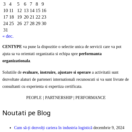
3
4
5
6
7
8
9
10
11
12
13
14
15
16
17
18
19
20
21
22
23
24
25
26
27
28
29
30
31
« dec.
CENTYPE
va pune la dispozitie o selectie unica de servicii care va pot
ajuta sa va orientati organizatia si echipa spre
performanta
organizationala
.
Solutiile de
evaluare, instruire, ajustare si operare
a activitatii sunt
dezvoltate alaturi de parteneri internationali recunoscuti si va sunt livrate de
consultanti cu experienta si expertiza certificata.
PEOPLE | PARTNERSHIP | PERFORMANCE
Noutati pe Blog
Cum să-ți dezvolți cariera în industria logistică
decembrie 9, 2024