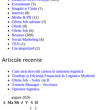
Evenimente
(5)
Imagini si Citate
(1)
Interviu
(8)
Media & PR
(11)
Oferta Job saloane
(3)
Oferte
(8)
Oferte Job
(6)
Resurse
(309)
Social Marketing
(4)
TED
(1)
Uncategorized
(2)
Articole recente
Cum să-ți dezvolți cariera în industria logistică
Tendințe și Eficiență Financiară în Logistica Modernă
Oferta Job – Sofer cat B
Asistent Manager – Secretara
Operator logistica
august 2026
L
Ma
Mi
J
V
S
D
1
2