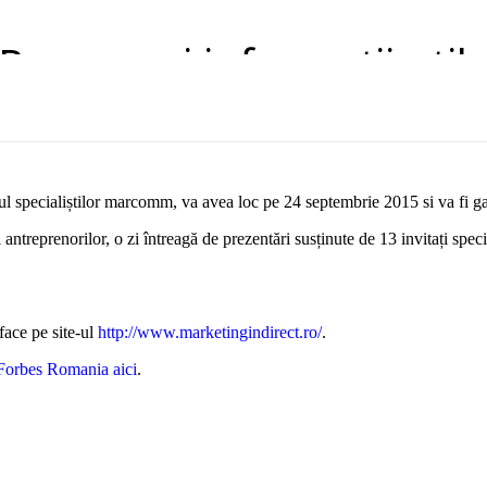
Resurse si informatii util
cul specialiștilor marcomm, va avea loc pe 24 septembrie 2015 si va fi 
antreprenorilor, o zi întreagă de prezentări susținute de 13 invitați sp
 face pe site-ul
http://www.marketingindirect.ro/
.
 Forbes Romania aici
.