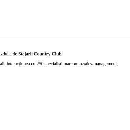
e
gazduita de
Stejarii Country Club
.
eciali, interacțiunea cu 250 specialiști marcomm-sales-management,