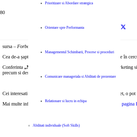
Prioritizare si Abordare strategica
Orientare spre Performanta
sursa –
Forbes Romania
Managementul Schimbarii, Procese si proceduri
Cea de-a șaptea ediție MID, un eveniment devenit deja tradiție în cer
Conferinta
„Marketing in Direct”
promite oamenilor de marketing si 
precum si descoperirea altor informatii de valoare.
Comunicare manageriala si Abilitati de prezentare
Cei interesati dar care nu au reușit să își achiziționeze încă bilet, o pot
Relationare si lucru in echipa
Mai multe informatii si detalii despre eveniment
puteti gasi pe pagina
Abilitati individuale (Soft Skills)