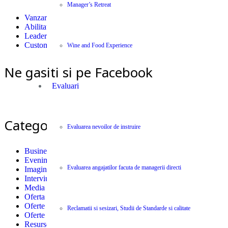
Manager’s Retreat
Vanzari
Abilitati individuale (Soft Skills)
Leadership
Customer Care
Wine and Food Experience
Ne gasiti si pe Facebook
Evaluari
Categorii
Evaluarea nevoilor de instruire
Business News Centype
(300)
Evenimente
(5)
Evaluarea angajatilor facuta de managerii directi
Imagini si Citate
(1)
Interviu
(8)
Media & PR
(11)
Oferta Job saloane
(3)
Oferte
(8)
Reclamatii si sesizari, Studii de Standarde si calitate
Oferte Job
(6)
Resurse
(309)