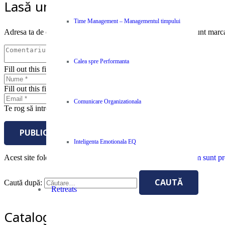
Lasă un răspuns
Time Management – Managementul timpului
Adresa ta de email nu va fi publicată.
Câmpurile obligatorii sunt marc
Calea spre Performanta
Fill out this field
Fill out this field
Comunicare Organizationala
Te rog să introduci o adresă de email validă.
PUBLICĂ COMENTARIUL
Inteligenta Emotionala EQ
Acest site folosește Akismet pentru a reduce spamul.
Află cum sunt pro
Caută după:
Retreats
Catalog Cursuri si Seminarii