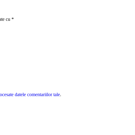
ate cu
*
cesate datele comentariilor tale
.