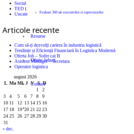
Social Marketing
(4)
TED
(1)
Evaluari 360 ale executivilor si supervizorilor
Uncategorized
(2)
Articole recente
Resurse
Cum să-ți dezvolți cariera în industria logistică
Tendințe și Eficiență Financiară în Logistica Modernă
Oferta Job – Sofer cat B
Oferte Joburi
Asistent Manager – Secretara
Operator logistica
august 2026
L
Ma
Mi
J
V
S
D
Contact
1
2
3
4
5
6
7
8
9
10
11
12
13
14
15
16
17
18
19
20
21
22
23
24
25
26
27
28
29
30
31
« dec.