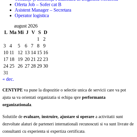
Oferta Job – Sofer cat B
Asistent Manager – Secretara
Operator logistica
august 2026
L
Ma
Mi
J
V
S
D
1
2
3
4
5
6
7
8
9
10
11
12
13
14
15
16
17
18
19
20
21
22
23
24
25
26
27
28
29
30
31
« dec.
CENTYPE
va pune la dispozitie o selectie unica de servicii care va pot
ajuta sa va orientati organizatia si echipa spre
performanta
organizationala
.
Solutiile de
evaluare, instruire, ajustare si operare
a activitatii sunt
dezvoltate alaturi de parteneri internationali recunoscuti si va sunt livrate de
consultanti cu experienta si expertiza certificata.