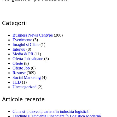
Categorii
Business News Centype
(300)
Evenimente
(5)
Imagini si Citate
(1)
Interviu
(8)
Media & PR
(11)
Oferta Job saloane
(3)
Oferte
(8)
Oferte Job
(6)
Resurse
(309)
Social Marketing
(4)
TED
(1)
Uncategorized
(2)
Articole recente
Cum să-ți dezvolți cariera în industria logistică
Tendințe și Eficiență Financiară în Logistica Modernă