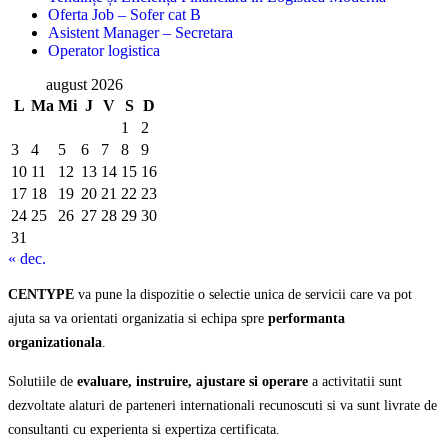
Oferta Job – Sofer cat B
Asistent Manager – Secretara
Operator logistica
august 2026
L
Ma
Mi
J
V
S
D
1
2
3
4
5
6
7
8
9
10
11
12
13
14
15
16
17
18
19
20
21
22
23
24
25
26
27
28
29
30
31
« dec.
CENTYPE
va pune la dispozitie o selectie unica de servicii care va pot
ajuta sa va orientati organizatia si echipa spre
performanta
organizationala
.
Solutiile de
evaluare, instruire, ajustare si operare
a activitatii sunt
dezvoltate alaturi de parteneri internationali recunoscuti si va sunt livrate de
consultanti cu experienta si expertiza certificata.