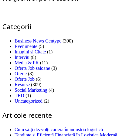
Categorii
Business News Centype
(300)
Evenimente
(5)
Imagini si Citate
(1)
Interviu
(8)
Media & PR
(11)
Oferta Job saloane
(3)
Oferte
(8)
Oferte Job
(6)
Resurse
(309)
Social Marketing
(4)
TED
(1)
Uncategorized
(2)
Articole recente
Cum să-ți dezvolți cariera în industria logistică
Tendințe și Eficiență Financiară în Logistica Modernă