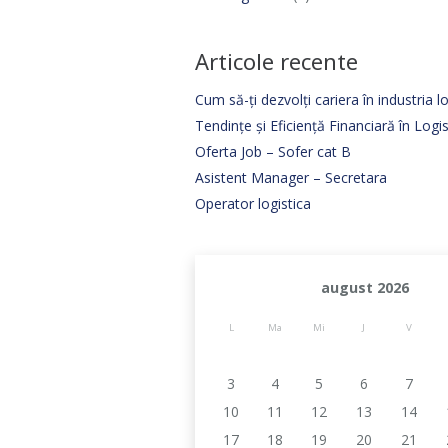
Articole recente
Cum să-ți dezvolți cariera în industria lo
Tendințe și Eficiență Financiară în Log
Oferta Job – Sofer cat B
Asistent Manager – Secretara
Operator logistica
august 2026
L
Ma
Mi
J
V
3
4
5
6
7
10
11
12
13
14
17
18
19
20
21