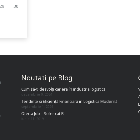
29
30
Noutati pe Blog
i
Cum să-ți dezvolți cariera în industria logistică
decembrie 9, 2024
A
Tendințe și Eficiență Financiară în Logistica Modernă
septembrie 1, 2024
Oferta Job – Sofer cat B
e
iunie 11, 2019
.