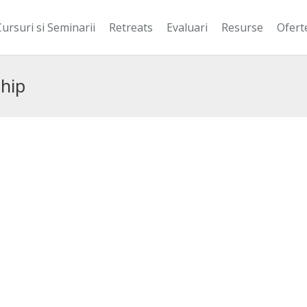
Cursuri si Seminarii
Retreats
Evaluari
Resurse
Ofert
ship