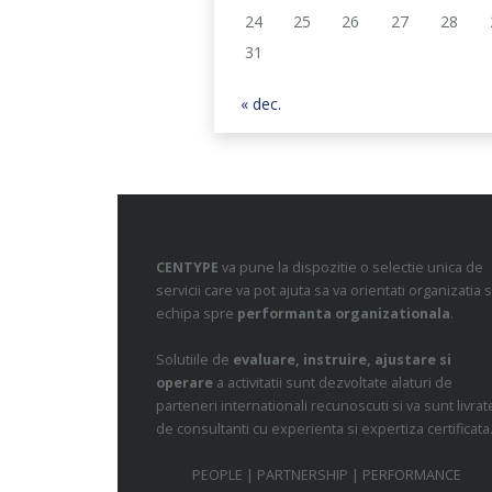
24
25
26
27
28
31
« dec.
CENTYPE
va pune la dispozitie o selectie unica de
servicii care va pot ajuta sa va orientati organizatia s
echipa spre
performanta organizationala
.
Solutiile de
evaluare, instruire, ajustare si
operare
a activitatii sunt dezvoltate alaturi de
parteneri internationali recunoscuti si va sunt livrat
de consultanti cu experienta si expertiza certificata
PEOPLE | PARTNERSHIP | PERFORMANCE