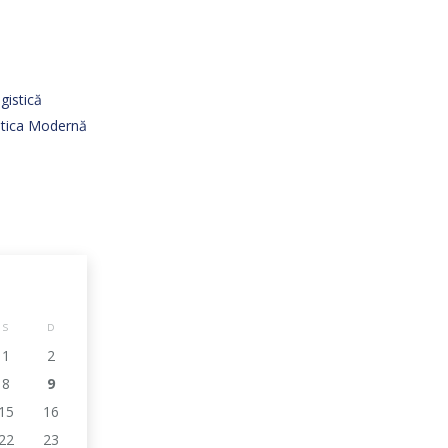
gistică
istica Modernă
S
D
1
2
8
9
15
16
22
23