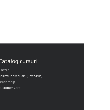
Catalog cursuri
Vanzari
bilitati individuale (Soft Skills)
Leadership
Customer Care