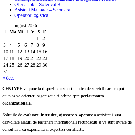
Oferta Job – Sofer cat B
Asistent Manager – Secretara
Operator logistica
august 2026
L
Ma
Mi
J
V
S
D
1
2
3
4
5
6
7
8
9
10
11
12
13
14
15
16
17
18
19
20
21
22
23
24
25
26
27
28
29
30
31
« dec.
CENTYPE
va pune la dispozitie o selectie unica de servicii care va pot
ajuta sa va orientati organizatia si echipa spre
performanta
organizationala
.
Solutiile de
evaluare, instruire, ajustare si operare
a activitatii sunt
dezvoltate alaturi de parteneri internationali recunoscuti si va sunt livrate de
consultanti cu experienta si expertiza certificata.