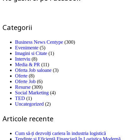
Categorii
Business News Centype
(300)
Evenimente
(5)
Imagini si Citate
(1)
Interviu
(8)
Media & PR
(11)
Oferta Job saloane
(3)
Oferte
(8)
Oferte Job
(6)
Resurse
(309)
Social Marketing
(4)
TED
(1)
Uncategorized
(2)
Articole recente
Cum să-ți dezvolți cariera în industria logistică
Tendințe și Eficiență Financiară în Logistica Modernă