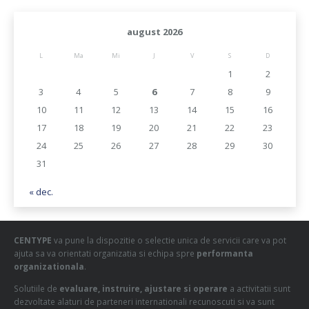
august 2026
L
Ma
Mi
J
V
S
D
1
2
3
4
5
6
7
8
9
10
11
12
13
14
15
16
17
18
19
20
21
22
23
24
25
26
27
28
29
30
31
« dec.
CENTYPE
va pune la dispozitie o selectie unica de servicii care va pot
ajuta sa va orientati organizatia si echipa spre
performanta
organizationala
.
Solutiile de
evaluare, instruire, ajustare si operare
a activitatii sunt
dezvoltate alaturi de parteneri internationali recunoscuti si va sunt