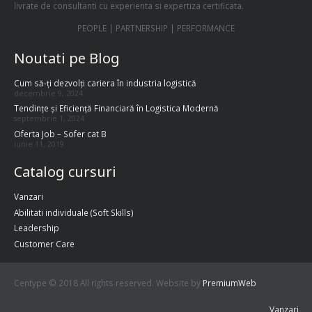
livrate de consultanti cu experienta si expertiza certificata.
PEOPLE | PARTNERSHIP | PERFORMANCE
Noutati pe Blog
Cum să-ți dezvolți cariera în industria logistică
decembrie 9, 2024
Tendințe și Eficiență Financiară în Logistica Modernă
septembrie 1, 2024
Oferta Job – Sofer cat B
iunie 11, 2019
Catalog cursuri
Vanzari
Abilitati individuale (Soft Skills)
Leadership
Customer Care
Centype © 2018 All rights reserved. Website by
PremiumWeb
Vanzari