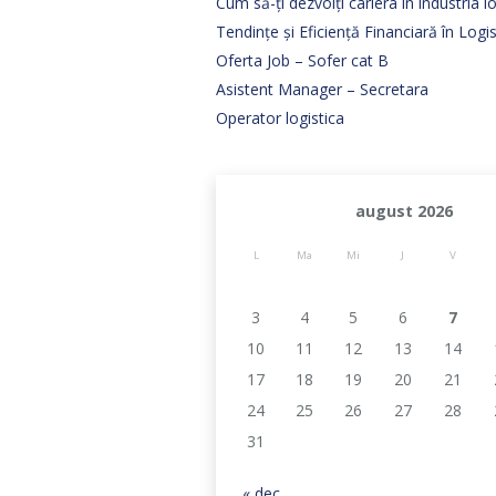
Cum să-ți dezvolți cariera în industria lo
Tendințe și Eficiență Financiară în Log
Oferta Job – Sofer cat B
Asistent Manager – Secretara
Operator logistica
august 2026
L
Ma
Mi
J
V
3
4
5
6
7
10
11
12
13
14
17
18
19
20
21
24
25
26
27
28
31
« dec.