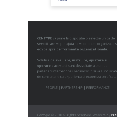
CENTYPE
va pune la dispozitie o selectie unica de
servicii care va pot ajuta sa va orientati organizatia s
echipa spre
performanta organizationala
.
Solutiile de
evaluare, instruire, ajustare si
operare
a activitatii sunt dezvoltate alaturi de
parteneri internationali recunoscuti si va sunt livrat
de consultanti cu experienta si expertiza certificata
PEOPLE | PARTNERSHIP | PERFORMANCE
Centype © 2018 All rights reserved. Website by
Pr