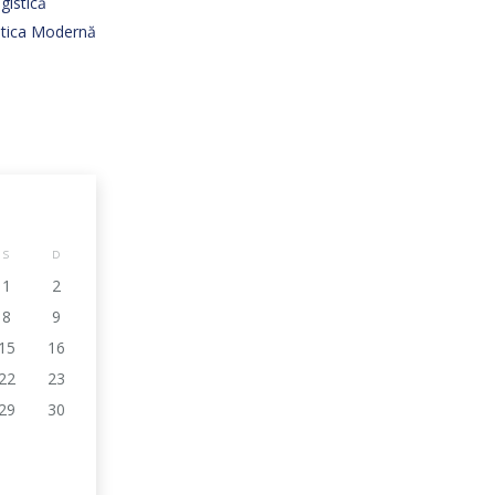
gistică
istica Modernă
S
D
1
2
8
9
15
16
22
23
29
30