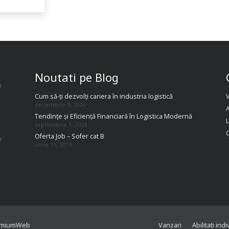
Noutati pe Blog
i
Cum să-ți dezvolți cariera în industria logistică
decembrie 9, 2024
A
Tendințe și Eficiență Financiară în Logistica Modernă
septembrie 1, 2024
Oferta Job – Sofer cat B
e
iunie 11, 2019
.
emiumWeb
Vanzari
Abilitati indi