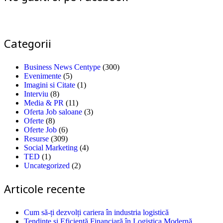
Categorii
Business News Centype
(300)
Evenimente
(5)
Imagini si Citate
(1)
Interviu
(8)
Media & PR
(11)
Oferta Job saloane
(3)
Oferte
(8)
Oferte Job
(6)
Resurse
(309)
Social Marketing
(4)
TED
(1)
Uncategorized
(2)
Articole recente
Cum să-ți dezvolți cariera în industria logistică
Tendințe și Eficiență Financiară în Logistica Modernă