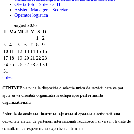
Oferta Job – Sofer cat B
Asistent Manager – Secretara
Operator logistica
august 2026
L
Ma
Mi
J
V
S
D
1
2
3
4
5
6
7
8
9
10
11
12
13
14
15
16
17
18
19
20
21
22
23
24
25
26
27
28
29
30
31
« dec.
CENTYPE
va pune la dispozitie o selectie unica de servicii care va pot
ajuta sa va orientati organizatia si echipa spre
performanta
organizationala
.
Solutiile de
evaluare, instruire, ajustare si operare
a activitatii sunt
dezvoltate alaturi de parteneri internationali recunoscuti si va sunt livrate de
consultanti cu experienta si expertiza certificata.