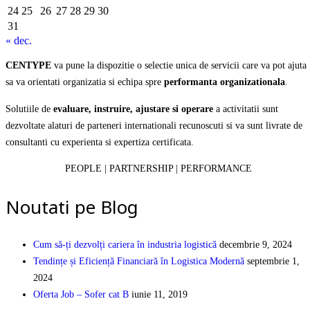
24
25
26
27
28
29
30
31
« dec.
CENTYPE
va pune la dispozitie o selectie unica de servicii care va pot ajuta
sa va orientati organizatia si echipa spre
performanta organizationala
.
Solutiile de
evaluare, instruire, ajustare si operare
a activitatii sunt
dezvoltate alaturi de parteneri internationali recunoscuti si va sunt livrate de
consultanti cu experienta si expertiza certificata.
PEOPLE | PARTNERSHIP | PERFORMANCE
Noutati pe Blog
Cum să-ți dezvolți cariera în industria logistică
decembrie 9, 2024
Tendințe și Eficiență Financiară în Logistica Modernă
septembrie 1,
2024
Oferta Job – Sofer cat B
iunie 11, 2019