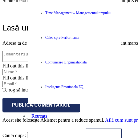
Si alte metode, nu foarte costisitoare, dar cu efecte maxime sunt preze
Time Management – Managementul timpului
Lasă un răspuns
Calea spre Performanta
Adresa ta de email nu va fi publicată.
Câmpurile obligatorii sunt marc
Comunicare Organizationala
Fill out this field
Fill out this field
Inteligenta Emotionala EQ
Te rog să introduci o adresă de email validă.
PUBLICĂ COMENTARIUL
Retreats
Acest site folosește Akismet pentru a reduce spamul.
Află cum sunt pro
Caută după: