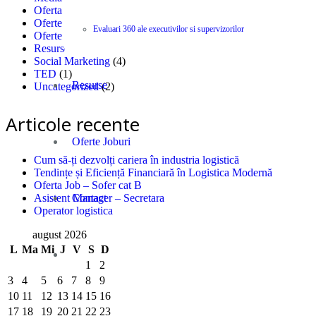
Oferta Job saloane
(3)
Oferte
(8)
Evaluari 360 ale executivilor si supervizorilor
Oferte Job
(6)
Resurse
(309)
Social Marketing
(4)
TED
(1)
Resurse
Uncategorized
(2)
Articole recente
Oferte Joburi
Cum să-ți dezvolți cariera în industria logistică
Tendințe și Eficiență Financiară în Logistica Modernă
Oferta Job – Sofer cat B
Contact
Asistent Manager – Secretara
Operator logistica
august 2026
L
Ma
Mi
J
V
S
D
1
2
3
4
5
6
7
8
9
10
11
12
13
14
15
16
17
18
19
20
21
22
23