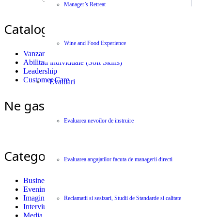
Manager’s Retreat
Catalog Cursuri si Seminarii
Wine and Food Experience
Vanzari
Abilitati individuale (Soft Skills)
Leadership
Customer Care
Evaluari
Ne gasiti si pe Facebook
Evaluarea nevoilor de instruire
Categorii
Evaluarea angajatilor facuta de managerii directi
Business News Centype
(300)
Evenimente
(5)
Imagini si Citate
(1)
Reclamatii si sesizari, Studii de Standarde si calitate
Interviu
(8)
Media & PR
(11)