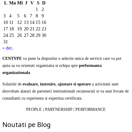
L
Ma
Mi
J
V
S
D
1
2
3
4
5
6
7
8
9
10
11
12
13
14
15
16
17
18
19
20
21
22
23
24
25
26
27
28
29
30
31
« dec.
CENTYPE
va pune la dispozitie o selectie unica de servicii care va pot
ajuta sa va orientati organizatia si echipa spre
performanta
organizationala
.
Solutiile de
evaluare, instruire, ajustare si operare
a activitatii sunt
dezvoltate alaturi de parteneri internationali recunoscuti si va sunt livrate de
consultanti cu experienta si expertiza certificata.
PEOPLE | PARTNERSHIP | PERFORMANCE
Noutati pe Blog