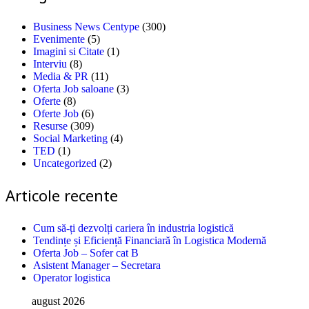
Business News Centype
(300)
Evenimente
(5)
Imagini si Citate
(1)
Interviu
(8)
Media & PR
(11)
Oferta Job saloane
(3)
Oferte
(8)
Oferte Job
(6)
Resurse
(309)
Social Marketing
(4)
TED
(1)
Uncategorized
(2)
Articole recente
Cum să-ți dezvolți cariera în industria logistică
Tendințe și Eficiență Financiară în Logistica Modernă
Oferta Job – Sofer cat B
Asistent Manager – Secretara
Operator logistica
august 2026