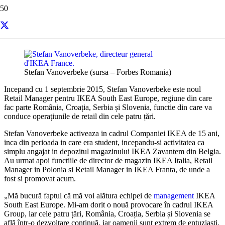
Resurse si informatii utile
Stefan Vanoverbeke (sursa – Forbes Romania)
Incepand cu 1 septembrie 2015, Stefan Vanoverbeke este noul
Retail Manager pentru IKEA South East Europe, regiune din care
fac parte România, Croația, Serbia și Slovenia, functie din care va
conduce operațiunile de retail din cele patru țări.
Stefan Vanoverbeke activeaza in cadrul Companiei IKEA de 15 ani,
inca din perioada in care era student, incepandu-si activitatea ca
simplu angajat in depozitul magazinului IKEA Zavantem din Belgia.
Au urmat apoi functiile de director de magazin IKEA Italia, Retail
Manager in Polonia si Retail Manager in IKEA Franta, de unde a
fost si promovat acum.
„Mă bucură faptul că mă voi alătura echipei de
management
IKEA
South East Europe. Mi-am dorit o nouă provocare în cadrul IKEA
Group, iar cele patru țări, România, Croația, Serbia și Slovenia se
află într-o dezvoltare continuă, iar oamenii sunt extrem de entuziaști.