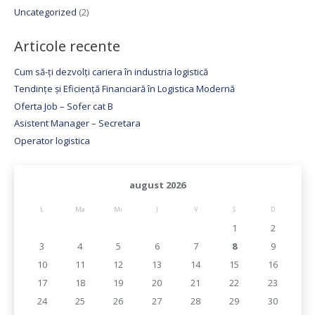
Uncategorized
(2)
Articole recente
Cum să-ți dezvolți cariera în industria logistică
Tendințe și Eficiență Financiară în Logistica Modernă
Oferta Job – Sofer cat B
Asistent Manager – Secretara
Operator logistica
august 2026
L
Ma
Mi
J
V
S
D
1
2
3
4
5
6
7
8
9
10
11
12
13
14
15
16
17
18
19
20
21
22
23
24
25
26
27
28
29
30