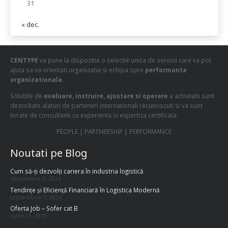
31
« dec.
CENTYPE
va pune la dispozitie o selectie unica de servicii care va pot
ajuta sa va orientati organizatia si echipa spre
performanta
organizationala
.
Solutiile de
evaluare, instruire, ajustare si operare
a activitatii sunt
dezvoltate alaturi de parteneri internationali recunoscuti si va sunt
livrate de consultanti cu experienta si expertiza certificata.
PEOPLE | PARTNERSHIP | PERFORMANCE
Noutati pe Blog
Cum să-ți dezvolți cariera în industria logistică
decembrie 9, 2024
Tendințe și Eficiență Financiară în Logistica Modernă
septembrie 1, 2024
Oferta Job – Sofer cat B
iunie 11, 2019