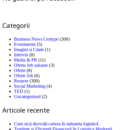
Categorii
Business News Centype
(300)
Evenimente
(5)
Imagini si Citate
(1)
Interviu
(8)
Media & PR
(11)
Oferta Job saloane
(3)
Oferte
(8)
Oferte Job
(6)
Resurse
(309)
Social Marketing
(4)
TED
(1)
Uncategorized
(2)
Articole recente
Cum să-ți dezvolți cariera în industria logistică
Tendințe și Eficiență Financiară în Logistica Modernă