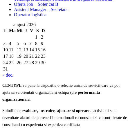
Oferta Job – Sofer cat B
Asistent Manager – Secretara
Operator logistica
august 2026
L
Ma
Mi
J
V
S
D
1
2
3
4
5
6
7
8
9
10
11
12
13
14
15
16
17
18
19
20
21
22
23
24
25
26
27
28
29
30
31
« dec.
CENTYPE
va pune la dispozitie o selectie unica de servicii care va pot
ajuta sa va orientati organizatia si echipa spre
performanta
organizationala
.
Solutiile de
evaluare, instruire, ajustare si operare
a activitatii sunt
dezvoltate alaturi de parteneri internationali recunoscuti si va sunt livrate de
consultanti cu experienta si expertiza certificata.