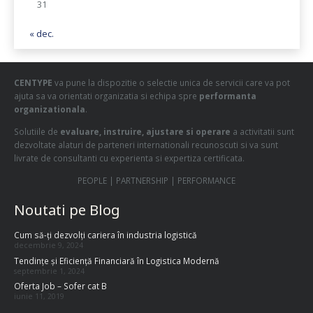
31
« dec.
CENTYPE
va pune la dispozitie o selectie unica de servicii care va pot
ajuta sa va orientati organizatia si echipa spre
performanta
organizationala
.
Solutiile de
evaluare, instruire, ajustare si operare
a activitatii sunt
dezvoltate alaturi de parteneri internationali recunoscuti si va sunt
livrate de consultanti cu experienta si expertiza certificata.
PEOPLE | PARTNERSHIP | PERFORMANCE
Noutati pe Blog
Cum să-ți dezvolți cariera în industria logistică
decembrie 9, 2024
Tendințe și Eficiență Financiară în Logistica Modernă
septembrie 1, 2024
Oferta Job – Sofer cat B
iunie 11, 2019