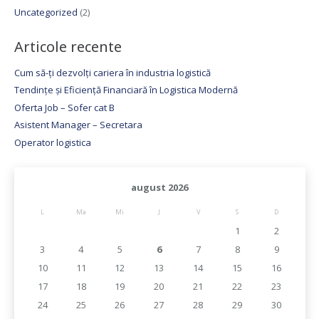
Uncategorized
(2)
Articole recente
Cum să-ți dezvolți cariera în industria logistică
Tendințe și Eficiență Financiară în Logistica Modernă
Oferta Job – Sofer cat B
Asistent Manager – Secretara
Operator logistica
august 2026
L
Ma
Mi
J
V
S
D
1
2
3
4
5
6
7
8
9
10
11
12
13
14
15
16
17
18
19
20
21
22
23
24
25
26
27
28
29
30