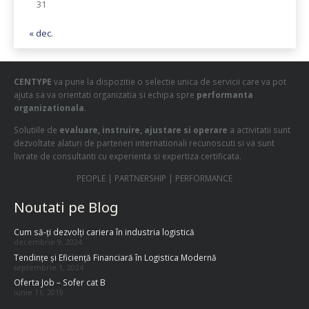
31
« dec.
CENTYPE
va pune la dispozitie o selectie unica de servicii care va pot
ajuta sa va orientati organizatia si echipa spre
performanta
organizationala
.
Solutiile de
evaluare, instruire, ajustare si operare
a activitatii sunt
dezvoltate alaturi de parteneri internationali recunoscuti si va sunt
livrate de consultanti cu experienta si expertiza certificata.
PEOPLE | PARTNERSHIP | PERFORMANCE
Noutati pe Blog
Cum să-ți dezvolți cariera în industria logistică
decembrie 9, 2024
Tendințe și Eficiență Financiară în Logistica Modernă
septembrie 1, 2024
Oferta Job – Sofer cat B
iunie 11, 2019