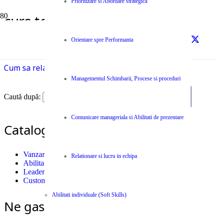
Prioritizare si Abordare strategica
curs telesales
Prima pagină
Orientare spre Performanta
curs telesales
Cum sa relationezi cu un client dificil?
Managementul Schimbarii, Procese si proceduri
Caută după:
Comunicare manageriala si Abilitati de prezentare
Catalog Cursuri si Seminarii
Vanzari
Relationare si lucru in echipa
Abilitati individuale (Soft Skills)
Leadership
Customer Care
Abilitati individuale (Soft Skills)
Ne gasiti si pe Facebook