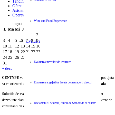
Manager’s Retreat
Tendințe și Eficiență Financiară în Logistica Modernă
Oferta Job – Sofer cat B
Asistent Manager – Secretara
Operator logistica
Wine and Food Experience
august 2026
L
Ma
Mi
J
V
S
D
1
2
3
4
5
6
7
8
9
Evaluari
10
11
12
13
14
15
16
17
18
19
20
21
22
23
24
25
26
27
28
29
30
Evaluarea nevoilor de instruire
31
« dec.
CENTYPE
va pune la dispozitie o selectie unica de servicii care va pot ajuta
Evaluarea angajatilor facuta de managerii directi
sa va orientati organizatia si echipa spre
performanta organizationala
.
Solutiile de
evaluare, instruire, ajustare si operare
a activitatii sunt
dezvoltate alaturi de parteneri internationali recunoscuti si va sunt livrate de
Reclamatii si sesizari, Studii de Standarde si calitate
consultanti cu experienta si expertiza certificata.