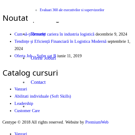
PEOPLE | PARTNERSHIP | PERFORMANCE
Evaluari 360 ale executivilor si supervizorilor
Noutati pe Blog
Resurse
Cum să-ți dezvolți cariera în industria logistică
decembrie 9, 2024
Tendințe și Eficiență Financiară în Logistica Modernă
septembrie 1,
2024
Oferta Job – Sofer cat B
iunie 11, 2019
Oferte Joburi
Catalog cursuri
Contact
Vanzari
Abilitati individuale (Soft Skills)
Leadership
Customer Care
Centype © 2018 All rights reserved. Website by
PremiumWeb
Vanzari