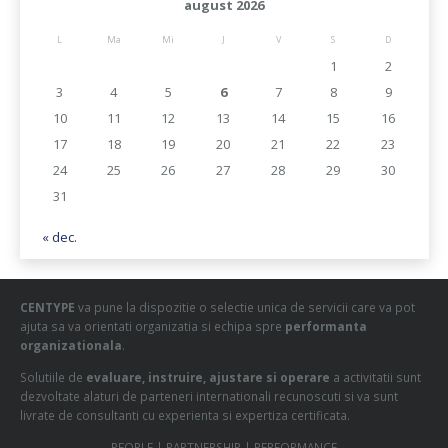
august 2026
L
Ma
Mi
J
V
S
D
1
2
3
4
5
6
7
8
9
10
11
12
13
14
15
16
17
18
19
20
21
22
23
24
25
26
27
28
29
30
31
« dec.
CENTYPE
va pune la dispozitie o selectie unica de servicii care va pot
ajuta sa va orientati organizatia si echipa spre
performanta
organizationala
.
Solutiile de
evaluare, instruire, ajustare si operare
a activitatii sunt
dezvoltate alaturi de parteneri internationali recunoscuti si va sunt
livrate de consultanti cu experienta si expertiza certificata.
PEOPLE | PARTNERSHIP | PERFORMANCE