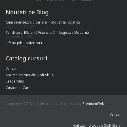
Noutati pe Blog
Cum să-ți dezvolți cariera în industria logistică
decembrie 9, 2024
Tendințe și Eficiență Financiară în Logistica Modernă
septembrie 1, 2024
Oferta Job – Sofer cat B
iunie 11, 2019
Catalog cursuri
Vanzari
Abilitati individuale (Soft Skills)
Leadership
Customer Care
Centype © 2018 All rights reserved. Website by
PremiumWeb
Vanzari
Abilitati individuale (Soft Skills)