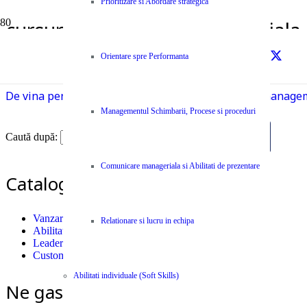
Prioritizare si Abordare strategica
cursuri comunicare manageriala
Prima pagină
Orientare spre Performanta
cursuri comunicare manageriala
De vina pentru slaba implicare a angajatilor este manage
Managementul Schimbarii, Procese si proceduri
Caută după:
Comunicare manageriala si Abilitati de prezentare
Catalog Cursuri si Seminarii
Vanzari
Relationare si lucru in echipa
Abilitati individuale (Soft Skills)
Leadership
Customer Care
Abilitati individuale (Soft Skills)
Ne gasiti si pe Facebook