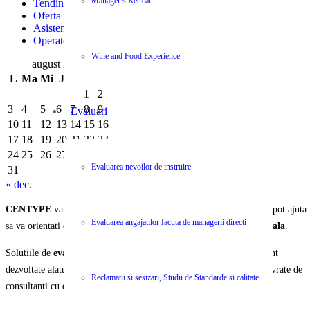
Manager’s Retreat
Tendințe și Eficiență Financiară în Logistica Modernă
Oferta Job – Sofer cat B
Asistent Manager – Secretara
Operator logistica
Wine and Food Experience
august 2026
L
Ma
Mi
J
V
S
D
1
2
3
4
5
6
7
8
9
Evaluari
10
11
12
13
14
15
16
17
18
19
20
21
22
23
24
25
26
27
28
29
30
Evaluarea nevoilor de instruire
31
« dec.
CENTYPE
va pune la dispozitie o selectie unica de servicii care va pot ajuta
Evaluarea angajatilor facuta de managerii directi
sa va orientati organizatia si echipa spre
performanta organizationala
.
Solutiile de
evaluare, instruire, ajustare si operare
a activitatii sunt
dezvoltate alaturi de parteneri internationali recunoscuti si va sunt livrate de
Reclamatii si sesizari, Studii de Standarde si calitate
consultanti cu experienta si expertiza certificata.