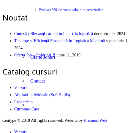
PEOPLE | PARTNERSHIP | PERFORMANCE
Evaluari 360 ale executivilor si supervizorilor
Noutati pe Blog
Resurse
Cum să-ți dezvolți cariera în industria logistică
decembrie 9, 2024
Tendințe și Eficiență Financiară în Logistica Modernă
septembrie 1,
2024
Oferta Job – Sofer cat B
iunie 11, 2019
Oferte Joburi
Catalog cursuri
Contact
Vanzari
Abilitati individuale (Soft Skills)
Leadership
Customer Care
Centype © 2018 All rights reserved. Website by
PremiumWeb
Vanzari