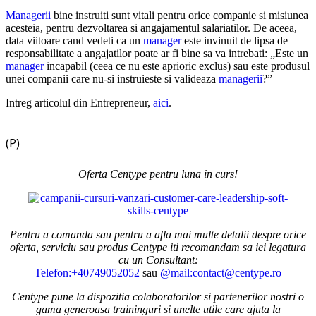
Managerii
bine instruiti sunt vitali pentru orice companie si misiunea
acesteia, pentru dezvoltarea si angajamentul salariatilor. De aceea,
data viitoare cand vedeti ca un
manager
este invinuit de lipsa de
responsabilitate a angajatilor poate ar fi bine sa va intrebati: „Este un
manager
incapabil (ceea ce nu este aprioric exclus) sau este produsul
unei companii care nu-si instruieste si valideaza
managerii
?”
Intreg articolul din Entrepreneur,
aici
.
(P)
Oferta Centype pentru luna in curs!
Pentru a comanda sau pentru a afla mai multe detalii despre orice
oferta, serviciu sau produs Centype iti recomandam sa iei legatura
cu un Consultant:
Telefon:+40749052052
sau
@mail:contact@centype.ro
Centype pune la dispozitia colaboratorilor si partenerilor nostri o
gama generoasa traininguri si unelte utile care ajuta la