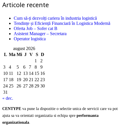
Articole recente
Cum să-ți dezvolți cariera în industria logistică
Tendințe și Eficiență Financiară în Logistica Modernă
Oferta Job – Sofer cat B
Asistent Manager – Secretara
Operator logistica
august 2026
L
Ma
Mi
J
V
S
D
1
2
3
4
5
6
7
8
9
10
11
12
13
14
15
16
17
18
19
20
21
22
23
24
25
26
27
28
29
30
31
« dec.
CENTYPE
va pune la dispozitie o selectie unica de servicii care va pot
ajuta sa va orientati organizatia si echipa spre
performanta
organizationala
.