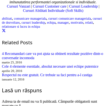
imbunatatirea performantei organizationale si individuale.
Cursuri Vanzari
|
Cursuri Customer care
|
Cursuri Leadership
|
Cursuri Abilitati Individuale (Soft Skills)
abilitati
,
comunicare manageriala
,
cursuri comunicare manageriala
,
cursuri
de dezvoltare
,
cursuri leadership
,
echipa
,
manager
,
motivatie
,
relatii
,
relationare si lucru in echipa
Related Posts
4 Recomandari care va pot ajuta sa obtineti rezultate pozitive dintr-o
conversatie incomoda
martie 25, 2016
Cele 4 elemente esentiale, absolut necesare unei echipe puternice
aprilie 20, 2016
Respectul nu este gratuit. Ce trebuie sa faci pentru a-l castiga
ianuarie 12, 2016
Lasă un răspuns
Adresa ta de email nu va fi publicată.
Câmpurile obligatorii sunt
marcate cu
*