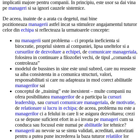
implicatii majore pentru companii. In principiu, este usor sa dai vina
pe
manageri
si sa ignori cauzele sistemice.
De aceea, inainte de a arata cu degetul, mai bine
pozitioneaza
managerii
astfel incat sa stimuleze angajamentul tuturor
celor din
echipa
si reflecteaza la urmatoarele concepte:
nu
managerii
sunt problema – ci propria ineficienta si
birocratie, propriul sistem al companiei, lipsa uneltelor si a
cursurilor de dezvoltare
a
echipei
, de
comunicare manageriala
,
folosirea in continuare a filozofiei vechi, de tipul „comanda si
controleaza”
modelul de bussines in sine este unul subred, care nu reuseste
sa aiba consistenta in a comunica structuri, valori,
responsabilitati si care nu adapteaza in mod corect abilitatile
managerilor
sai
conceptul de „training” este inexistent – multe companii nu
ofera posibilitatea
managerilor
de a participa la
cursuri
leadership
, sau
cursuri comunicare manageriala
, de
motivatie
,
de
relationare si lucru in echipa
; de aceea, problema nu este a
managerilor
ci a felului in care li se asigura dezvoltarea; crezi
ca se depune suficient efort in a-i invata pe
manageri
cum sa
conduca sau focusul este numai pe
abilitatile
lor tehnice?
managerii
au nevoie sa se simta validati, acreditati, autorizati
pentru a putea pune increderea la baza tuturor
relatiilor
lor