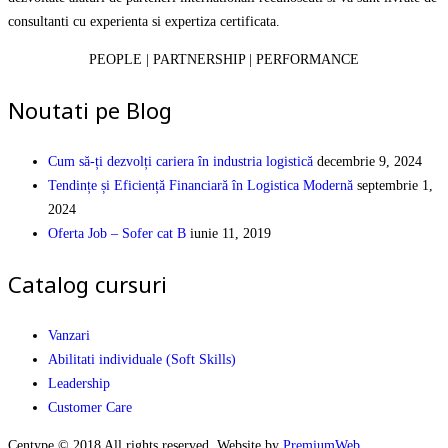
consultanti cu experienta si expertiza certificata.
PEOPLE | PARTNERSHIP | PERFORMANCE
Noutati pe Blog
Cum să-ți dezvolți cariera în industria logistică
decembrie 9, 2024
Tendințe și Eficiență Financiară în Logistica Modernă
septembrie 1,
2024
Oferta Job – Sofer cat B
iunie 11, 2019
Catalog cursuri
Vanzari
Abilitati individuale (Soft Skills)
Leadership
Customer Care
Centype © 2018 All rights reserved. Website by
PremiumWeb