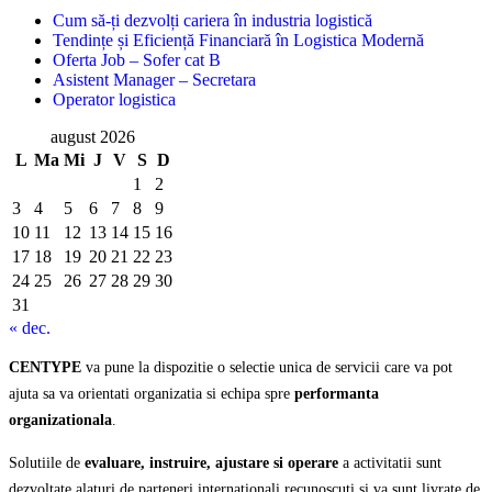
Cum să-ți dezvolți cariera în industria logistică
Tendințe și Eficiență Financiară în Logistica Modernă
Oferta Job – Sofer cat B
Asistent Manager – Secretara
Operator logistica
august 2026
L
Ma
Mi
J
V
S
D
1
2
3
4
5
6
7
8
9
10
11
12
13
14
15
16
17
18
19
20
21
22
23
24
25
26
27
28
29
30
31
« dec.
CENTYPE
va pune la dispozitie o selectie unica de servicii care va pot
ajuta sa va orientati organizatia si echipa spre
performanta
organizationala
.
Solutiile de
evaluare, instruire, ajustare si operare
a activitatii sunt
dezvoltate alaturi de parteneri internationali recunoscuti si va sunt livrate de