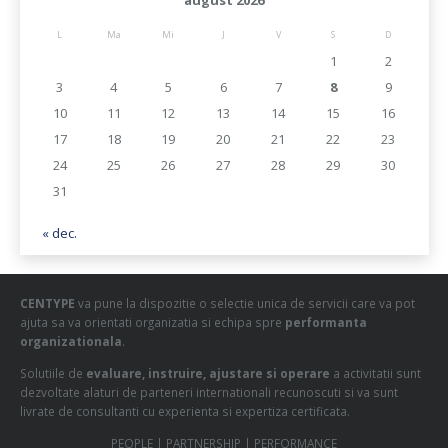
august 2026
L
Ma
Mi
J
V
S
D
1
2
3
4
5
6
7
8
9
10
11
12
13
14
15
16
17
18
19
20
21
22
23
24
25
26
27
28
29
30
31
« dec.
CENTYPE
va pune la dispozitie o selectie unica de servicii care va pot
ajuta sa va orientati organizatia si echipa spre
performanta
organizationala
.
Solutiile de
evaluare, instruire, ajustare si operare
a activitatii sunt
dezvoltate alaturi de parteneri internationali recunoscuti si va sunt
livrate de consultanti cu experienta si expertiza certificata.
PEOPLE | PARTNERSHIP | PERFORMANCE