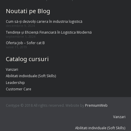
Noutati pe Blog
Cum să-ți dezvolți cariera în industria logistică
decembrie 9, 2024
Tendințe și Eficiență Financiară în Logistica Modernă
septembrie 1, 2024
Oferta Job – Sofer cat B
iunie 11, 2019
Catalog cursuri
Vanzari
Abilitati individuale (Soft Skills)
Leadership
Customer Care
Centype © 2018 All rights reserved. Website by
PremiumWeb
Vanzari
Abilitati individuale (Soft Skills)