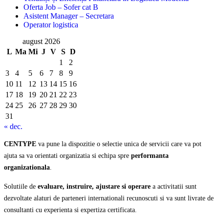
Oferta Job – Sofer cat B
Asistent Manager – Secretara
Operator logistica
august 2026
L
Ma
Mi
J
V
S
D
1
2
3
4
5
6
7
8
9
10
11
12
13
14
15
16
17
18
19
20
21
22
23
24
25
26
27
28
29
30
31
« dec.
CENTYPE
va pune la dispozitie o selectie unica de servicii care va pot
ajuta sa va orientati organizatia si echipa spre
performanta
organizationala
.
Solutiile de
evaluare, instruire, ajustare si operare
a activitatii sunt
dezvoltate alaturi de parteneri internationali recunoscuti si va sunt livrate de
consultanti cu experienta si expertiza certificata.