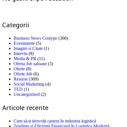
Categorii
Business News Centype
(300)
Evenimente
(5)
Imagini si Citate
(1)
Interviu
(8)
Media & PR
(11)
Oferta Job saloane
(3)
Oferte
(8)
Oferte Job
(6)
Resurse
(309)
Social Marketing
(4)
TED
(1)
Uncategorized
(2)
Articole recente
Cum să-ți dezvolți cariera în industria logistică
Tendințe și Eficiență Financiară în Logistica Modernă