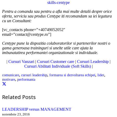
Pentru a comanda sau pentru a afla mai multe detalii despre orice
oferta, serviciu sau produs Centype iti recomandam sa iei legatura
cu un Consultant:
[vc_contacts phone=”+40749052052″
email=”contact@centype.ro”]
Centype pune la dispozitia colaboratorilor si partenerilor nostri o
gama generoasa traininguri si unelte utile care ajuta la
imbunatatirea performantei organizationale si individuale.
|
Cursuri Vanzari
|
Cursuri Customer care
|
Cursuri Leadership
|
Cursuri Abilitati Individuale (Soft Skills)
|
comunicare
,
cursuri leadership
,
formarea si dezvoltarea echipei
,
lider
,
motivare
,
performanta
Related Posts
LEADERSHIP versus MANAGEMENT
noiembrie 23, 2016