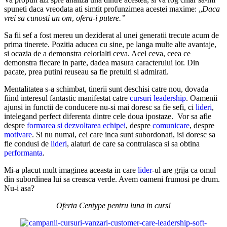
spuneti daca vreodata ati simtit profunzimea acestei maxime: „
Daca
vrei sa
cunosti
un om
,
ofera-i putere.”
Sa fii sef a fost mereu un deziderat al unei generatii trecute acum de
prima tinerete. Pozitia aducea cu sine, pe langa multe alte avantaje,
si ocazia de a demonstra celorlalti ceva. Acel ceva, ceea ce
demonstra fiecare in parte, dadea masura caracterului lor. Din
pacate, prea putini reuseau sa fie pretuiti si admirati.
Mentalitatea s-a schimbat, tinerii sunt deschisi catre nou, dovada
fiind interesul fantastic manifestat catre
cursuri leadership
. Oamenii
ajunsi in functii de conducere nu-si mai doresc sa fie sefi, ci
lideri
,
intelegand perfect diferenta dintre cele doua ipostaze. Vor sa afle
despre
formarea si dezvoltarea echipei
, despre
comunicare
, despre
motivare
. Si nu numai, cei care inca sunt subordonati, isi doresc sa
fie condusi de
lideri
, alaturi de care sa contruiasca si sa obtina
performanta
.
Mi-a placut mult imaginea aceasta in care
lider
-ul are grija ca omul
din subordinea lui sa creasca verde. Avem oameni frumosi pe drum.
Nu-i asa?
Oferta Centype pentru luna in curs!