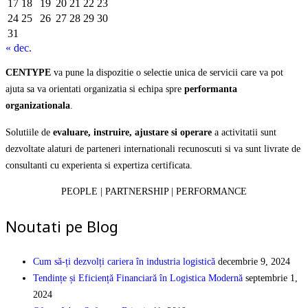
17
18
19
20
21
22
23
24
25
26
27
28
29
30
31
« dec.
CENTYPE
va pune la dispozitie o selectie unica de servicii care va pot
ajuta sa va orientati organizatia si echipa spre
performanta
organizationala
.
Solutiile de
evaluare, instruire, ajustare si operare
a activitatii sunt
dezvoltate alaturi de parteneri internationali recunoscuti si va sunt livrate de
consultanti cu experienta si expertiza certificata.
PEOPLE | PARTNERSHIP | PERFORMANCE
Noutati pe Blog
Cum să-ți dezvolți cariera în industria logistică
decembrie 9, 2024
Tendințe și Eficiență Financiară în Logistica Modernă
septembrie 1,
2024