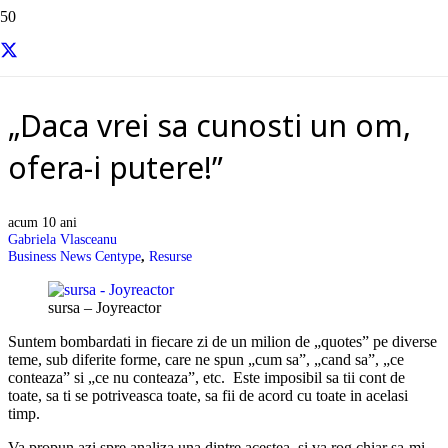
Resurse si informatii utile
„Daca vrei sa cunosti un om,
ofera-i putere!”
acum 10 ani
Gabriela Vlasceanu
Business News Centype
,
Resurse
sursa – Joyreactor
Suntem bombardati in fiecare zi de un milion de „quotes” pe diverse
teme, sub diferite forme, care ne spun „cum sa”, „cand sa”, „ce
conteaza” si „ce nu conteaza”, etc. Este imposibil sa tii cont de
toate, sa ti se potriveasca toate, sa fii de acord cu toate in acelasi
timp.
Va propun azi spre analiza una dintre acestea, si va rog chiar sa-mi