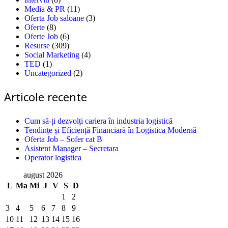
Media & PR
(11)
Oferta Job saloane
(3)
Oferte
(8)
Oferte Job
(6)
Resurse
(309)
Social Marketing
(4)
TED
(1)
Uncategorized
(2)
Articole recente
Cum să-ți dezvolți cariera în industria logistică
Tendințe și Eficiență Financiară în Logistica Modernă
Oferta Job – Sofer cat B
Asistent Manager – Secretara
Operator logistica
august 2026
L
Ma
Mi
J
V
S
D
1
2
3
4
5
6
7
8
9
10
11
12
13
14
15
16