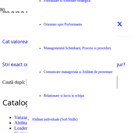
Prioritizare si Abordare strategica
manageri
Prima pagină
Orientare spre Performanta
manageri
Cat valoreaza cu adevarat titulatura job-ului tau?
Managementul Schimbarii, Procese si proceduri
Stii exact ce isi doreste Clientul tau? Esti absolut sigur?
Comunicare manageriala si Abilitati de prezentare
Caută după:
Relationare si lucru in echipa
Catalog Cursuri si Seminarii
Vanzari
Abilitati individuale (Soft Skills)
Abilitati individuale (Soft Skills)
Leadership