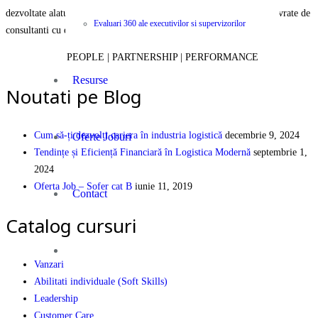
dezvoltate alaturi de parteneri internationali recunoscuti si va sunt livrate de
Evaluari 360 ale executivilor si supervizorilor
consultanti cu experienta si expertiza certificata.
PEOPLE | PARTNERSHIP | PERFORMANCE
Resurse
Noutati pe Blog
Cum să-ți dezvolți cariera în industria logistică
decembrie 9, 2024
Oferte Joburi
Tendințe și Eficiență Financiară în Logistica Modernă
septembrie 1,
2024
Oferta Job – Sofer cat B
iunie 11, 2019
Contact
Catalog cursuri
Vanzari
Abilitati individuale (Soft Skills)
Leadership
Customer Care