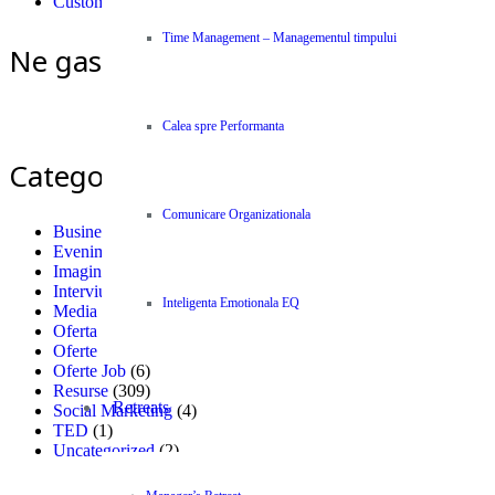
Customer Care
Time Management – Managementul timpului
Ne gasiti si pe Facebook
Calea spre Performanta
Categorii
Comunicare Organizationala
Business News Centype
(300)
Evenimente
(5)
Imagini si Citate
(1)
Interviu
(8)
Inteligenta Emotionala EQ
Media & PR
(11)
Oferta Job saloane
(3)
Oferte
(8)
Oferte Job
(6)
Resurse
(309)
Retreats
Social Marketing
(4)
TED
(1)
Uncategorized
(2)