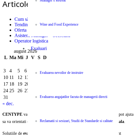
Manager’s Retreat
Articole recente
Cum să-ți dezvolți cariera în industria logistică
Tendințe și Eficiență Financiară în Logistica Modernă
Wine and Food Experience
Oferta Job – Sofer cat B
Asistent Manager – Secretara
Operator logistica
Evaluari
august 2026
L
Ma
Mi
J
V
S
D
1
2
3
4
5
6
7
8
9
Evaluarea nevoilor de instruire
10
11
12
13
14
15
16
17
18
19
20
21
22
23
24
25
26
27
28
29
30
Evaluarea angajatilor facuta de managerii directi
31
« dec.
CENTYPE
va pune la dispozitie o selectie unica de servicii care va pot ajuta
Reclamatii si sesizari, Studii de Standarde si calitate
sa va orientati organizatia si echipa spre
performanta organizationala
.
Solutiile de
evaluare, instruire, ajustare si operare
a activitatii sunt