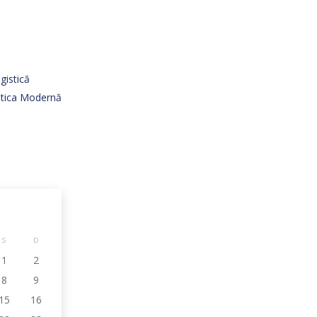
gistică
istica Modernă
S
D
1
2
8
9
15
16