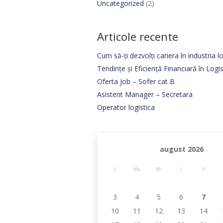
Uncategorized
(2)
Articole recente
Cum să-ți dezvolți cariera în industria lo
Tendințe și Eficiență Financiară în Log
Oferta Job – Sofer cat B
Asistent Manager – Secretara
Operator logistica
august 2026
L
Ma
Mi
J
V
3
4
5
6
7
10
11
12
13
14