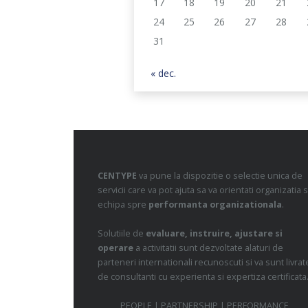
17
18
19
20
21
24
25
26
27
28
31
« dec.
CENTYPE
va pune la dispozitie o selectie unica de
servicii care va pot ajuta sa va orientati organizatia s
echipa spre
performanta organizationala
.
Solutiile de
evaluare, instruire, ajustare si
operare
a activitatii sunt dezvoltate alaturi de
parteneri internationali recunoscuti si va sunt livrat
de consultanti cu experienta si expertiza certificata
PEOPLE | PARTNERSHIP | PERFORMANCE