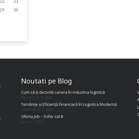
22
23
29
30
Noutati pe Blog
i
Cum să-ți dezvolți cariera în industria logistică
decembrie 9, 2024
A
Tendințe și Eficiență Financiară în Logistica Modernă
septembrie 1, 2024
Oferta Job – Sofer cat B
e
iunie 11, 2019
.