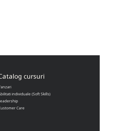
Catalog cursuri
Vanzari
bilitati individuale (Soft Skills)
Leadership
Customer Care