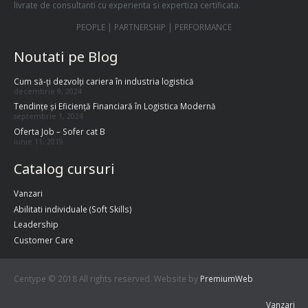
livrate de consultanti cu experienta si expertiza certificata.
PEOPLE | PARTNERSHIP | PERFORMANCE
Noutati pe Blog
Cum să-ți dezvolți cariera în industria logistică
decembrie 9, 2024
Tendințe și Eficiență Financiară în Logistica Modernă
septembrie 1, 2024
Oferta Job – Sofer cat B
iunie 11, 2019
Catalog cursuri
Vanzari
Abilitati individuale (Soft Skills)
Leadership
Customer Care
Centype © 2018 All rights reserved. Website by
PremiumWeb
Vanzari