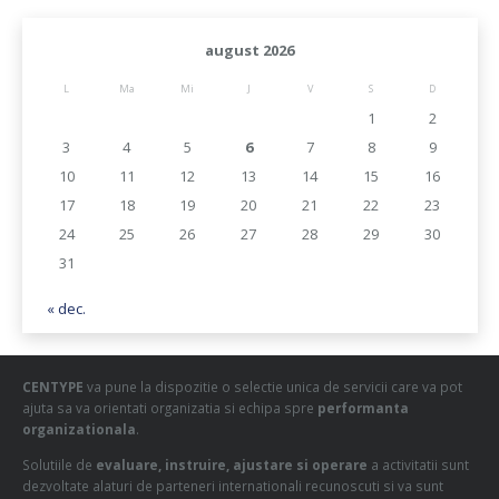
august 2026
L
Ma
Mi
J
V
S
D
1
2
3
4
5
6
7
8
9
10
11
12
13
14
15
16
17
18
19
20
21
22
23
24
25
26
27
28
29
30
31
« dec.
CENTYPE
va pune la dispozitie o selectie unica de servicii care va pot
ajuta sa va orientati organizatia si echipa spre
performanta
organizationala
.
Solutiile de
evaluare, instruire, ajustare si operare
a activitatii sunt
dezvoltate alaturi de parteneri internationali recunoscuti si va sunt