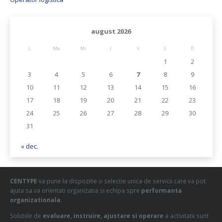
august 2026
L
Ma
Mi
J
V
S
D
1
2
3
4
5
6
7
8
9
10
11
12
13
14
15
16
17
18
19
20
21
22
23
24
25
26
27
28
29
30
31
« dec.
CENTYPE
va pune la dispozitie o selectie unica de servicii care va pot
ajuta sa va orientati organizatia si echipa spre
performanta
organizationala
.
Solutiile de
evaluare, instruire, ajustare si operare
a activitatii sunt