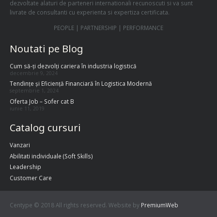
dezvoltate alaturi de parteneri internationali recunoscuti si va sunt
livrate de consultanti cu experienta si expertiza certificata.
PEOPLE | PARTNERSHIP | PERFORMANCE
Noutati pe Blog
Cum să-ți dezvolți cariera în industria logistică
decembrie 9, 2024
Tendințe și Eficiență Financiară în Logistica Modernă
septembrie 1, 2024
Oferta Job – Sofer cat B
iunie 11, 2019
Catalog cursuri
Vanzari
Abilitati individuale (Soft Skills)
Leadership
Customer Care
Centype © 2018 All rights reserved. Website by
PremiumWeb