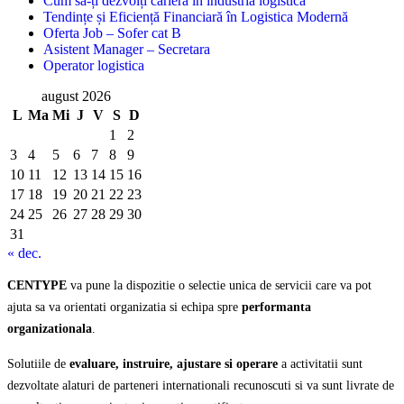
Cum să-ți dezvolți cariera în industria logistică
Tendințe și Eficiență Financiară în Logistica Modernă
Oferta Job – Sofer cat B
Asistent Manager – Secretara
Operator logistica
august 2026
L
Ma
Mi
J
V
S
D
1
2
3
4
5
6
7
8
9
10
11
12
13
14
15
16
17
18
19
20
21
22
23
24
25
26
27
28
29
30
31
« dec.
CENTYPE
va pune la dispozitie o selectie unica de servicii care va pot
ajuta sa va orientati organizatia si echipa spre
performanta
organizationala
.
Solutiile de
evaluare, instruire, ajustare si operare
a activitatii sunt
dezvoltate alaturi de parteneri internationali recunoscuti si va sunt livrate de