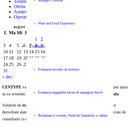
Manager’s Retreat
Tendințe și Eficiență Financiară în Logistica Modernă
Oferta Job – Sofer cat B
Asistent Manager – Secretara
Operator logistica
Wine and Food Experience
august 2026
L
Ma
Mi
J
V
S
D
1
2
3
4
5
6
7
8
9
Evaluari
10
11
12
13
14
15
16
17
18
19
20
21
22
23
24
25
26
27
28
29
30
Evaluarea nevoilor de instruire
31
« dec.
CENTYPE
va pune la dispozitie o selectie unica de servicii care va pot ajuta
Evaluarea angajatilor facuta de managerii directi
sa va orientati organizatia si echipa spre
performanta organizationala
.
Solutiile de
evaluare, instruire, ajustare si operare
a activitatii sunt
dezvoltate alaturi de parteneri internationali recunoscuti si va sunt livrate de
Reclamatii si sesizari, Studii de Standarde si calitate
consultanti cu experienta si expertiza certificata.