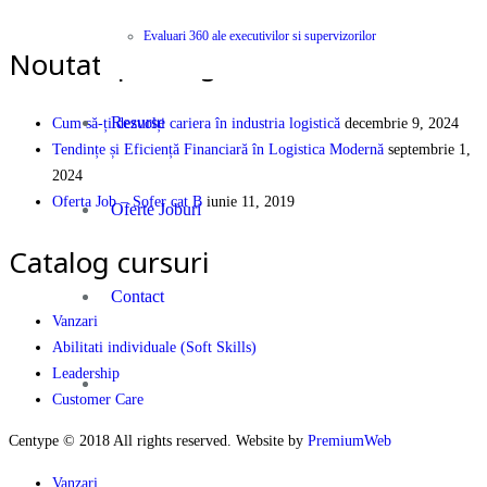
PEOPLE | PARTNERSHIP | PERFORMANCE
Evaluari 360 ale executivilor si supervizorilor
Noutati pe Blog
Resurse
Cum să-ți dezvolți cariera în industria logistică
decembrie 9, 2024
Tendințe și Eficiență Financiară în Logistica Modernă
septembrie 1,
2024
Oferta Job – Sofer cat B
iunie 11, 2019
Oferte Joburi
Catalog cursuri
Contact
Vanzari
Abilitati individuale (Soft Skills)
Leadership
Customer Care
Centype © 2018 All rights reserved. Website by
PremiumWeb
Vanzari