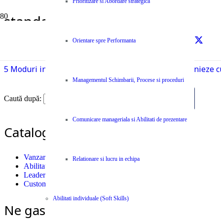
Prioritizare si Abordare strategica
standarde
Prima pagină
Orientare spre Performanta
standarde
5 Moduri in care iti poti crea o cultura care sa se alinieze 
Managementul Schimbarii, Procese si proceduri
Caută după:
Comunicare manageriala si Abilitati de prezentare
Catalog Cursuri si Seminarii
Vanzari
Relationare si lucru in echipa
Abilitati individuale (Soft Skills)
Leadership
Customer Care
Abilitati individuale (Soft Skills)
Ne gasiti si pe Facebook