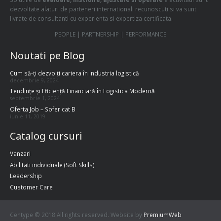
dezvoltate alaturi de parteneri internationali recunoscuti si va sunt
livrate de consultanti cu experienta si expertiza certificata.
PEOPLE | PARTNERSHIP | PERFORMANCE
Noutati pe Blog
Cum să-ți dezvolți cariera în industria logistică
decembrie 9, 2024
Tendințe și Eficiență Financiară în Logistica Modernă
septembrie 1, 2024
Oferta Job – Sofer cat B
iunie 11, 2019
Catalog cursuri
Vanzari
Abilitati individuale (Soft Skills)
Leadership
Customer Care
Centype © 2018 All rights reserved. Website by
PremiumWeb