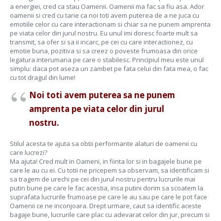
a energiei, cred ca stau Oamenii. Oamenii ma fac sa fiu asa. Ador
oamenii si cred cu tarie ca noi toti avem puterea de a ne juca cu
emotiile celor cu care interactionam si chiar sa ne punem amprenta
pe viata celor din jurul nostru. Eu unul imi doresc foarte mult sa
transmit, sa ofer si sa ii incarc, pe cei cu care interactionez, cu
emotie buna, pozitiva si sa creez o poveste frumoasa din orice
legatura interumana pe care o stabilesc. Principiul meu este unul
simplu: daca pot aseza un zambet pe fata celui din fata mea, o fac
cu tot dragul din lume!
Noi toti avem puterea sa ne punem
amprenta pe viata celor din jurul
nostru.
Stilul acesta te ajuta sa obtii performante alaturi de oamenii cu
care lucrezi?
Ma ajuta! Cred mult in Oameni, in fiinta lor si in bagajele bune pe
care le au cu ei. Cu totii ne pricepem sa observam, sa identificam si
sa tragem de urechi pe cei din jurul nostru pentru lucrurile mai
putin bune pe care le fac acestia, insa putini dorim sa scoatem la
suprafata lucrurile frumoase pe care le au sau pe care le pot face
Oamenii ce ne inconjoara. Drept urmare, caut sa identific aceste
bagaje bune, lucrurile care plac cu adevarat celor din jur, precum si