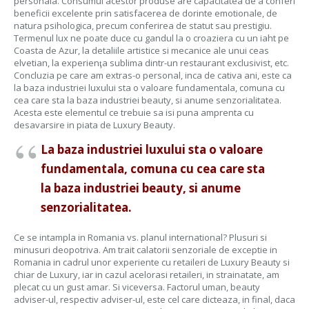
personala. Consumul acestor produse are capacitatea de a conferi
beneficii excelente prin satisfacerea de dorinte emotionale, de
natura psihologica, precum conferirea de statut sau prestigiu.
Termenul lux ne poate duce cu gandul la o croaziera cu un iaht pe
Coasta de Azur, la detaliile artistice si mecanice ale unui ceas
elvetian, la experienţa sublima dintr-un restaurant exclusivist, etc.
Concluzia pe care am extras-o personal, inca de cativa ani, este ca
la baza industriei luxului sta o valoare fundamentala, comuna cu
cea care sta la baza industriei beauty, si anume senzorialitatea.
Acesta este elementul ce trebuie sa isi puna amprenta cu
desavarsire in piata de Luxury Beauty.
La baza industriei luxului sta o valoare
fundamentala, comuna cu cea care sta
la baza industriei beauty, si anume
senzorialitatea.
Ce se intampla in Romania vs. planul international? Plusuri si
minusuri deopotriva. Am trait calatorii senzoriale de exceptie in
Romania in cadrul unor experiente cu retaileri de Luxury Beauty si
chiar de Luxury, iar in cazul acelorasi retaileri, in strainatate, am
plecat cu un gust amar. Si viceversa. Factorul uman, beauty
adviser-ul, respectiv adviser-ul, este cel care dicteaza, in final, daca