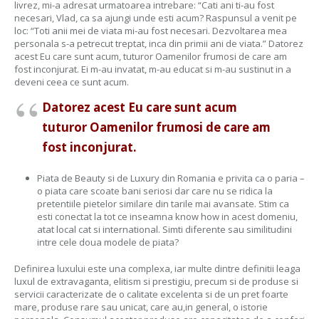
livrez, mi-a adresat urmatoarea intrebare: “Cati ani ti-au fost
necesari, Vlad, ca sa ajungi unde esti acum? Raspunsul a venit pe
loc: “Toti anii mei de viata mi-au fost necesari. Dezvoltarea mea
personala s-a petrecut treptat, inca din primii ani de viata.” Datorez
acest Eu care sunt acum, tuturor Oamenilor frumosi de care am
fost inconjurat. Ei m-au invatat, m-au educat si m-au sustinut in a
deveni ceea ce sunt acum.
Datorez acest Eu care sunt acum
tuturor Oamenilor frumosi de care am
fost inconjurat.
Piata de Beauty si de Luxury din Romania e privita ca o paria –
o piata care scoate bani seriosi dar care nu se ridica la
pretentiile pietelor similare din tarile mai avansate. Stim ca
esti conectat la tot ce inseamna know how in acest domeniu,
atat local cat si international. Simti diferente sau similitudini
intre cele doua modele de piata?
Definirea luxului este una complexa, iar multe dintre definitii leaga
luxul de extravaganta, elitism si prestigiu, precum si de produse si
servicii caracterizate de o calitate excelenta si de un pret foarte
mare, produse rare sau unicat, care au,in general, o istorie