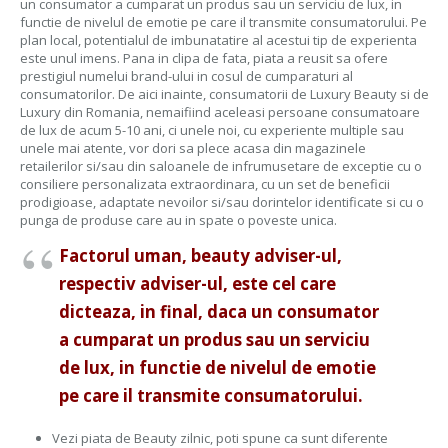
un consumator a cumparat un produs sau un serviciu de lux, in
functie de nivelul de emotie pe care il transmite consumatorului. Pe
plan local, potentialul de imbunatatire al acestui tip de experienta
este unul imens. Pana in clipa de fata, piata a reusit sa ofere
prestigiul numelui brand-ului in cosul de cumparaturi al
consumatorilor. De aici inainte, consumatorii de Luxury Beauty si de
Luxury din Romania, nemaifiind aceleasi persoane consumatoare
de lux de acum 5-10 ani, ci unele noi, cu experiente multiple sau
unele mai atente, vor dori sa plece acasa din magazinele
retailerilor si/sau din saloanele de infrumusetare de exceptie cu o
consiliere personalizata extraordinara, cu un set de beneficii
prodigioase, adaptate nevoilor si/sau dorintelor identificate si cu o
punga de produse care au in spate o poveste unica.
Factorul uman, beauty adviser-ul,
respectiv adviser-ul, este cel care
dicteaza, in final, daca un consumator
a cumparat un produs sau un serviciu
de lux, in functie de nivelul de emotie
pe care il transmite consumatorului.
Vezi piata de Beauty zilnic, poti spune ca sunt diferente