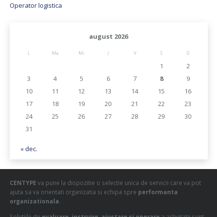
Operator logistica
august 2026
L
Ma
Mi
J
V
S
D
1
2
3
4
5
6
7
8
9
10
11
12
13
14
15
16
17
18
19
20
21
22
23
24
25
26
27
28
29
30
31
« dec.
CENTYPE
va pune la dispozitie o selectie unica de servicii care va pot
ajuta sa va orientati organizatia si echipa spre
performanta
organizationala
.
Solutiile de
evaluare, instruire, ajustare si operare
a activitatii sunt