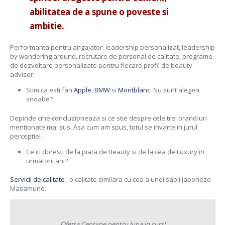
abilitatea de a spune o poveste si
ambitie.
Performanta pentru angajator: leadership personalizat, leadership
by wondering around, recrutare de personal de calitate, programe
de dezvoltare personalizate pentru fiecare profil de beauty
adviser.
Stim ca esti fan
Apple
,
BMW
si
Montblanc
. Nu sunt alegeri
snoabe?
Depinde cine concluzioneaza si ce stie despre cele trei brand-uri
mentionate mai sus. Asa cum am spus, totul se invarte in jurul
perceptiei.
Ce iti doresti de la piata de Beauty si de la cea de Luxury in
urmatorii ani?
Servicii de calitate
, o calitate similara cu cea a unei sabii japoneze
Masamune.
Oferta Centype pentru luna in curs!