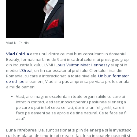
Vlad N. Chirila
Vlad Chirila
este unul dintre cei mai buni consultanti in domeniul
Beauty, format mai bine de 9 ani in cadrul celui mai prestigios grup
din industria luxului, LVMH
Louis Vuitton Moët Hennessy
si apoi in
mediul
L’Oreal
, un fin cunoscator al profilului Clientului final din
Romania, cu care a interactionat la toate nivelele.
Un bun formator
de echipe
si oameni, Vlad si-a pus amprenta pe viata profesionala
a mii de oameni.
Vlad, ai o imagine excelenta in toate organizatiile cu care ai
intrat in contact, esti recunoscut pentru pasiunea si energia
pe care o pui in tot ceea ce faci, dar intr-un fel gentil, care ii
face pe oameni sa se aproie de tine natural. Ce te face sa fii
asa?
Buna intrebarea! Da, sunt pasionat si plin de energie si le investesc
cu drag, alaturi de timp, in tot ceea ce fac. Insa in spatele pasiunii si