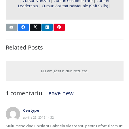
|
Cursuri Vanzari
|
Cursuri Customer care
|
Cursuri
Leadership
|
Cursuri Abilitati Individuale (Soft Skills)
|
Related Posts
Nu am găsit niciun rezultat.
1
comentariu
.
Leave new
Centype
aprilie 25, 2016 14:32
Multumesc Vlad Chirila si Gabriela Vlasceanu pentru efortul comun!