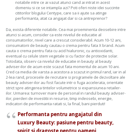
notabile intre ce ai vazut atunci cand ai intrat in acest
domeniu si ce se intampla azi? Poti oferi niste idei succinte
cititorilor blogului Centype, care sa ii ajute sa atinge
performanta, atat ca angajat dar si ca antreprenor?
Da, exista diferente notabile. Cea mai proeminenta deosebire intre
atunci si acum, consider ca este nivelul de educatie al
consumatorilor, nivel care a crescut considerabil. Acum 10-12 ani,
consumatorii de beauty cautau o crema pentru fata X brand. Acum
cauta o crema pentru fata cu acid hialuronic, cu antioxidanti,
eventual cu celule stem vegetale si cu factor de protectie solar.
Totodata, observ ca nivelul de educatie in beauty al beauty
adviser-ilor de acum este scazut fata momentul de acum 10 ani.
Cred ca media de varsta a acestora a scazut in primul rand, iar in al
2-lea rand, procesele de recrutare si programele de dezvoltare ale
beauty adviser-ilor au fost facute intr-o fuga accelerata, orientate
strict spre atingerea tintelor volumetrice si expansiunea retailer-
ilor. Urmarea: turnover mare de personal in randul beauty adviser-
ilor, pierderi de investitii in resurse, timp indeosebi, energie,
indicatori de performanta ratati si, la final, bani pierduti!
Performanta pentru angajatul din
Luxury Beauty: pasiune pentru beauty,
spirit si dragoste pentru oameni,