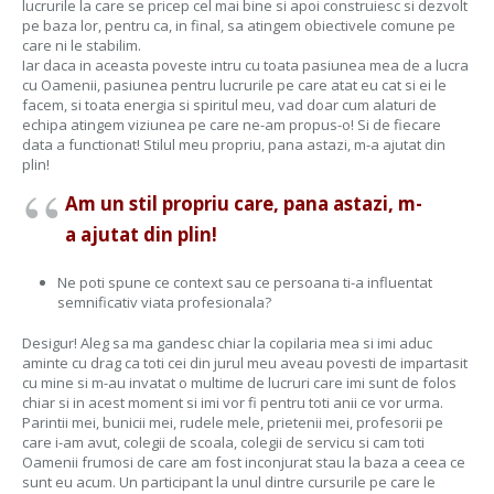
lucrurile la care se pricep cel mai bine si apoi construiesc si dezvolt
pe baza lor, pentru ca, in final, sa atingem obiectivele comune pe
care ni le stabilim.
Iar daca in aceasta poveste intru cu toata pasiunea mea de a lucra
cu Oamenii, pasiunea pentru lucrurile pe care atat eu cat si ei le
facem, si toata energia si spiritul meu, vad doar cum alaturi de
echipa atingem viziunea pe care ne-am propus-o! Si de fiecare
data a functionat! Stilul meu propriu, pana astazi, m-a ajutat din
plin!
Am un stil propriu care, pana astazi, m-
a ajutat din plin!
Ne poti spune ce context sau ce persoana ti-a influentat
semnificativ viata profesionala?
Desigur! Aleg sa ma gandesc chiar la copilaria mea si imi aduc
aminte cu drag ca toti cei din jurul meu aveau povesti de impartasit
cu mine si m-au invatat o multime de lucruri care imi sunt de folos
chiar si in acest moment si imi vor fi pentru toti anii ce vor urma.
Parintii mei, bunicii mei, rudele mele, prietenii mei, profesorii pe
care i-am avut, colegii de scoala, colegii de servicu si cam toti
Oamenii frumosi de care am fost inconjurat stau la baza a ceea ce
sunt eu acum. Un participant la unul dintre cursurile pe care le