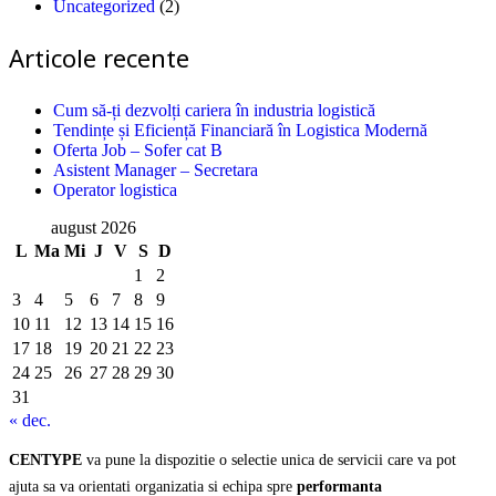
Uncategorized
(2)
Articole recente
Cum să-ți dezvolți cariera în industria logistică
Tendințe și Eficiență Financiară în Logistica Modernă
Oferta Job – Sofer cat B
Asistent Manager – Secretara
Operator logistica
august 2026
L
Ma
Mi
J
V
S
D
1
2
3
4
5
6
7
8
9
10
11
12
13
14
15
16
17
18
19
20
21
22
23
24
25
26
27
28
29
30
31
« dec.
CENTYPE
va pune la dispozitie o selectie unica de servicii care va pot
ajuta sa va orientati organizatia si echipa spre
performanta