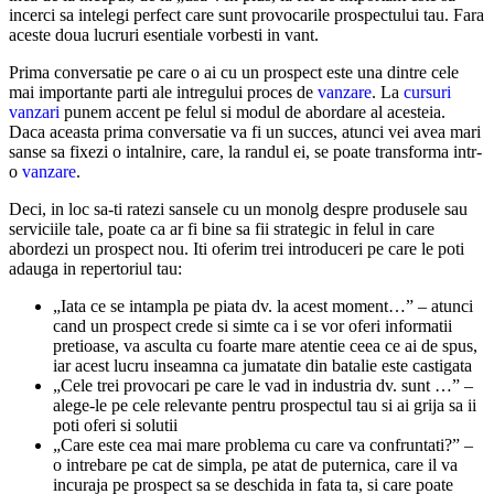
incerci sa intelegi perfect care sunt provocarile prospectului tau. Fara
aceste doua lucruri esentiale vorbesti in vant.
Prima conversatie pe care o ai cu un prospect este una dintre cele
mai importante parti ale intregului proces de
vanzare
. La
cursuri
vanzari
punem accent pe felul si modul de abordare al acesteia.
Daca aceasta prima conversatie va fi un succes, atunci vei avea mari
sanse sa fixezi o intalnire, care, la randul ei, se poate transforma intr-
o
vanzare
.
Deci, in loc sa-ti ratezi sansele cu un monolg despre produsele sau
serviciile tale, poate ca ar fi bine sa fii strategic in felul in care
abordezi un prospect nou. Iti oferim trei introduceri pe care le poti
adauga in repertoriul tau:
„Iata ce se intampla pe piata dv. la acest moment…” – atunci
cand un prospect crede si simte ca i se vor oferi informatii
pretioase, va asculta cu foarte mare atentie ceea ce ai de spus,
iar acest lucru inseamna ca jumatate din batalie este castigata
„Cele trei provocari pe care le vad in industria dv. sunt …” –
alege-le pe cele relevante pentru prospectul tau si ai grija sa ii
poti oferi si solutii
„Care este cea mai mare problema cu care va confruntati?” –
o intrebare pe cat de simpla, pe atat de puternica, care il va
incuraja pe prospect sa se deschida in fata ta, si care poate