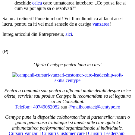
deschide
calea
catre urmatoarea intrebare: „Ce pot sa fac si
cum va pot ajuta sa o rezolvati?”
Sa nu ai retineri! Pune intrebari! Vei fi multumit ca ai facut acest
lucru, pentru ca iti vei mari sansele de a castiga
vanzarea
!
Intreg articolul din Entrepreneur,
aici
.
(P)
Oferta Centype pentru luna in curs!
Pentru a comanda sau pentru a afla mai multe detalii despre orice
oferta, serviciu sau produs Centype iti recomandam sa iei legatura
cu un Consultant:
Telefon:+40749052052
sau
@mail:contact@centype.ro
Centype pune la dispozitia colaboratorilor si partenerilor nostri o
gama generoasa traininguri si unelte utile care ajuta la
imbunatatirea performantei organizationale si individuale.
Cursuri Vanzari
|
Cursuri Customer care
|
Cursuri Leadership
|