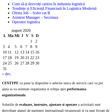
Cum să-ți dezvolți cariera în industria logistică
Tendințe și Eficiență Financiară în Logistica Modernă
Oferta Job – Sofer cat B
Asistent Manager – Secretara
Operator logistica
august 2026
L
Ma
Mi
J
V
S
D
1
2
3
4
5
6
7
8
9
10
11
12
13
14
15
16
17
18
19
20
21
22
23
24
25
26
27
28
29
30
31
« dec.
CENTYPE
va pune la dispozitie o selectie unica de servicii care va pot
ajuta sa va orientati organizatia si echipa spre
performanta
organizationala
.
Solutiile de
evaluare, instruire, ajustare si operare
a activitatii sunt
dezvoltate alaturi de parteneri internationali recunoscuti si va sunt livrate de