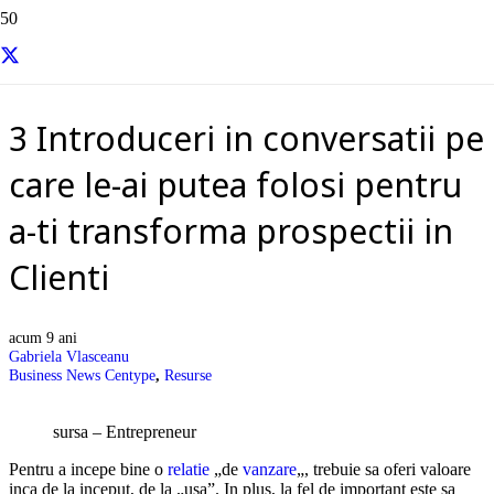
Resurse si informatii utile
3 Introduceri in conversatii pe
care le-ai putea folosi pentru
a-ti transforma prospectii in
Clienti
acum 9 ani
Gabriela Vlasceanu
Business News Centype
,
Resurse
sursa – Entrepreneur
Pentru a incepe bine o
relatie
„de
vanzare
„, trebuie sa oferi valoare
inca de la inceput, de la „usa”. In plus, la fel de important este sa