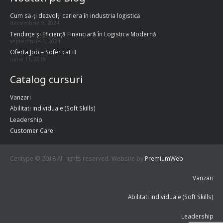
Cum să-ți dezvolți cariera în industria logistică
decembrie 9, 2024
Tendințe și Eficiență Financiară în Logistica Modernă
septembrie 1, 2024
Oferta Job – Sofer cat B
iunie 11, 2019
Catalog cursuri
Vanzari
Abilitati individuale (Soft Skills)
Leadership
Customer Care
Centype © 2018 All rights reserved. Website by
PremiumWeb
Vanzari
Abilitati individuale (Soft Skills)
Leadership