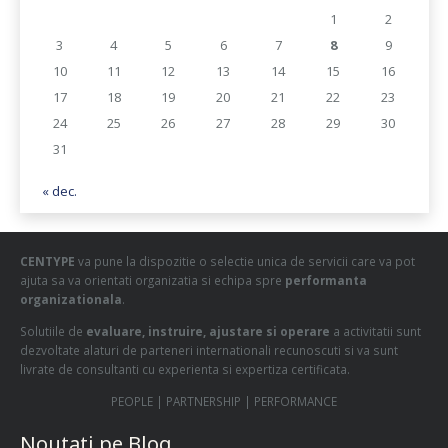
1
2
3
4
5
6
7
8
9
10
11
12
13
14
15
16
17
18
19
20
21
22
23
24
25
26
27
28
29
30
31
« dec.
CENTYPE
va pune la dispozitie o selectie unica de servicii care va pot
ajuta sa va orientati organizatia si echipa spre
performanta
organizationala
.
Solutiile de
evaluare, instruire, ajustare si operare
a activitatii sunt
dezvoltate alaturi de parteneri internationali recunoscuti si va sunt
livrate de consultanti cu experienta si expertiza certificata.
PEOPLE | PARTNERSHIP | PERFORMANCE
Noutati pe Blog