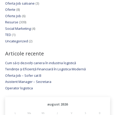
Oferta Job saloane
(3)
Oferte
(8)
Oferte Job
(6)
Resurse
(309)
Social Marketing
(4)
TED
(1)
Uncategorized
(2)
Articole recente
Cum să-ți dezvolți cariera în industria logistică
Tendințe și Eficiență Financiară în Logistica Modernă
Oferta Job – Sofer cat B
Asistent Manager – Secretara
Operator logistica
august 2026
L
Ma
Mi
J
V
S
D