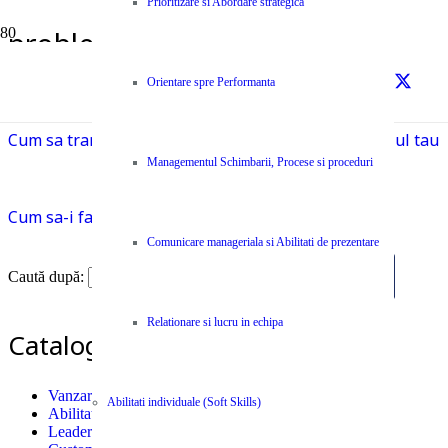
Prioritizare si Abordare strategica
probleme
Prima pagină
Orientare spre Performanta
probleme
Cum sa transformi comentariile negative in avantajul tau
Managementul Schimbarii, Procese si proceduri
Cum sa-i faci pe Clienti sa-ti plateasca in avans
Comunicare manageriala si Abilitati de prezentare
Caută după:
Relationare si lucru in echipa
Catalog Cursuri si Seminarii
Vanzari
Abilitati individuale (Soft Skills)
Abilitati individuale (Soft Skills)
Leadership