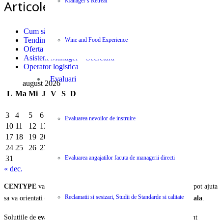
Manager’s Retreat
Articole recente
Cum să-ți dezvolți cariera în industria logistică
Tendințe și Eficiență Financiară în Logistica Modernă
Wine and Food Experience
Oferta Job – Sofer cat B
Asistent Manager – Secretara
Operator logistica
Evaluari
august 2026
L
Ma
Mi
J
V
S
D
1
2
3
4
5
6
7
8
9
Evaluarea nevoilor de instruire
10
11
12
13
14
15
16
17
18
19
20
21
22
23
24
25
26
27
28
29
30
Evaluarea angajatilor facuta de managerii directi
31
« dec.
CENTYPE
va pune la dispozitie o selectie unica de servicii care va pot ajuta
Reclamatii si sesizari, Studii de Standarde si calitate
sa va orientati organizatia si echipa spre
performanta organizationala
.
Solutiile de
evaluare, instruire, ajustare si operare
a activitatii sunt