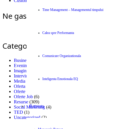
Customer Care
Time Management – Managementul timpului
Ne gasiti si pe Facebook
Calea spre Performanta
Categorii
Comunicare Organizationala
Business News Centype
(300)
Evenimente
(5)
Imagini si Citate
(1)
Interviu
(8)
Inteligenta Emotionala EQ
Media & PR
(11)
Oferta Job saloane
(3)
Oferte
(8)
Oferte Job
(6)
Resurse
(309)
Retreats
Social Marketing
(4)
TED
(1)
Uncategorized
(2)