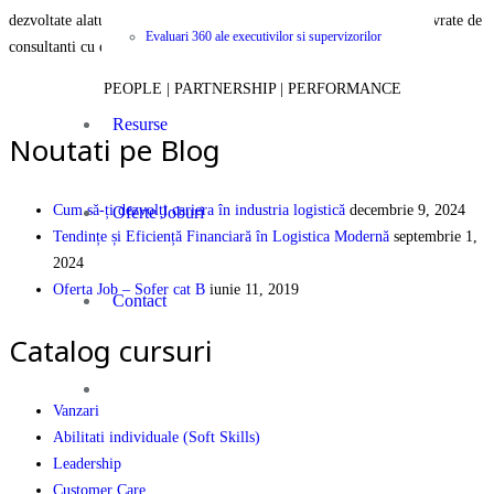
dezvoltate alaturi de parteneri internationali recunoscuti si va sunt livrate de
Evaluari 360 ale executivilor si supervizorilor
consultanti cu experienta si expertiza certificata.
PEOPLE | PARTNERSHIP | PERFORMANCE
Resurse
Noutati pe Blog
Cum să-ți dezvolți cariera în industria logistică
decembrie 9, 2024
Oferte Joburi
Tendințe și Eficiență Financiară în Logistica Modernă
septembrie 1,
2024
Oferta Job – Sofer cat B
iunie 11, 2019
Contact
Catalog cursuri
Vanzari
Abilitati individuale (Soft Skills)
Leadership
Customer Care