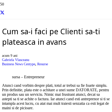
Resurse si informatii utile
Cum sa-i faci pe Clienti sa-ti
plateasca in avans
acum 9 ani
Gabriela Vlasceanu
Business News Centype
,
Resurse
sursa – Entrepreneur
Atunci cand vorbim despre plati, totul ar trebui sa fie foarte simplu.
Prin definitie, plata este o achitare a unei sume DATORATE, pentru
un produs sau un serviciu. Nimic mai frustrant atunci, decat sa
astepti sa ti se achite o factura. Iar atunci cand esti antreprenor si ti se
intampla acest lucru, cu atat mai mult traiesti senzatia ca esti legat de
maini si de picioare.