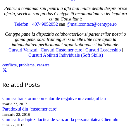
Pentru a comanda sau pentru a afla mai multe detalii despre orice
oferta, serviciu sau produs Centype iti recomandam sa iei legatura
cu un Consultant:
Telefon:+40749052052
sau
@mail:contact@centype.ro
Centype pune la dispozitia colaboratorilor si partenerilor nostri o
gama generoasa traininguri si unelte utile care ajuta la
imbunatatirea performantei organizationale si individuale.
Cursuri Vanzari
|
Cursuri Customer care
|
Cursuri Leadership
|
Cursuri Abilitati Individuale (Soft Skills)
conflicte
,
probleme
,
vanzare
Related Posts
Cum sa transformi comentariile negative in avantajul tau
martie 22, 2017
Paradoxul din ‘customer care’
ianuarie 22, 2016
Cum sa-ti adaptezi tactica de vanzari la personalitatea Clientului
iulie 27, 2016