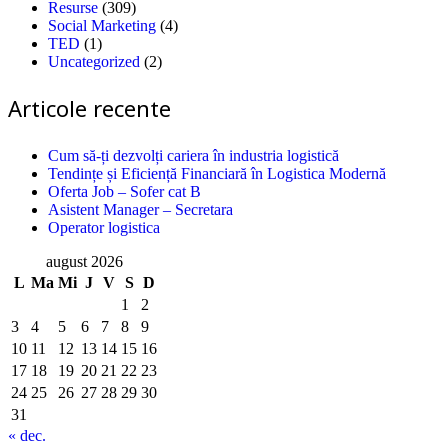
Resurse
(309)
Social Marketing
(4)
TED
(1)
Uncategorized
(2)
Articole recente
Cum să-ți dezvolți cariera în industria logistică
Tendințe și Eficiență Financiară în Logistica Modernă
Oferta Job – Sofer cat B
Asistent Manager – Secretara
Operator logistica
august 2026
L
Ma
Mi
J
V
S
D
1
2
3
4
5
6
7
8
9
10
11
12
13
14
15
16
17
18
19
20
21
22
23
24
25
26
27
28
29
30
31
« dec.