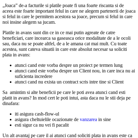
„Joaca” de-a facturile si platile poate fi una foarte riscanta si de
aceea este foarte important felul in care ne alegem partenerii de joaca
si felul in care le permitem acestora sa joace, precum si felul in care
noi insine alegem sa jucam.
Platile in avans sunt din ce in ce mai putin agreate de catre
beneficiari, care incearca sa gaseasca orice modalitate de a le ocoli
sau, daca nu se poate altfel, de a le amana cat mai mult. Cu toate
acestea, sunt cateva situatii in care este absolut necesar sa soliciti
plata in avans:
atunci cand este vorba despre un proiect pe termen lung
atunci cand este vorba despre un Client nou, in care inca nu ai
suficienta incredere
atunci cand nu exista un contract scris intre tine si Client
Sa amintim si alte beneficii pe care le poti avea atunci cand esti
platit in avans? In mod cert le poti intui, asta daca nu le stii deja pe
dinafara:
iti asigura cash-flow-ul
asigura cheltuielile ocazionate de
vanzarea
in sine
esti sigur ca nu vei fi pacalit
Un alt avantaj pe care il ai atunci cand soliciti plata in avans este ca